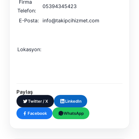
Firma
05394345423
Telefon:
E-Posta:
info@takipcihizmet.com
Lokasyon:
Paylaş
Twitter / X
LinkedIn
Facebook
WhatsApp