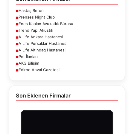
Hastaş Beton
■
Prenses Night Club
■
Enes Kaplan Avukatlık Bürosu
■
Trend Yapı Akustik
■
A Life Ankara Hastanesi
■
A Life Pursaklar Hastanesi
■
A Life Altındağ Hastanesi
■
Pet İlanları
■
AKG Bilişim
■
Edirne Ahval Gazetesi
■
Son Eklenen Firmalar