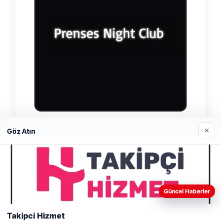
×
Prenses Night Club
Göz Atın
Nisan 29, 2026
Web sitemizi nasıl kullandığınızı daha iyi anlayabilmek,
Güncel Haberler
deneyiminizi kişiselleştirmek ve geliştirmek amacıyla çerezler
kullanıyoruz.
Çerez Politikamız
Takipci Hizmet