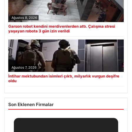
Ağustos 8, 2026
Garson robot kendini merdivenlerden attı. Çalışma stresi
yaşayan robota 3 gün izin verildi
Ağustos 7, 2026
İntihar mektubundan isimleri çıktı, milyarlık vurgun deşifre
oldu
Son Eklenen Firmalar