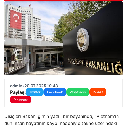
admin
•
20.07.2025 19:48
Paylaş:
Twitter
Facebook
WhatsApp
Reddit
Pinterest
Dışişleri Bakanlığı'nın yazılı bir beyanında, “Vietnam'ın
dün insan hayatının kaybı nedeniyle tekne üzerindeki