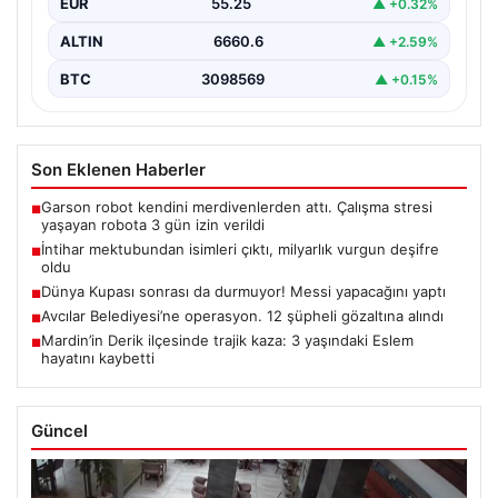
EUR
55.25
▲ +0.32%
ALTIN
6660.6
▲ +2.59%
BTC
3098569
▲ +0.15%
Son Eklenen Haberler
Garson robot kendini merdivenlerden attı. Çalışma stresi
■
yaşayan robota 3 gün izin verildi
İntihar mektubundan isimleri çıktı, milyarlık vurgun deşifre
■
oldu
Dünya Kupası sonrası da durmuyor! Messi yapacağını yaptı
■
Avcılar Belediyesi’ne operasyon. 12 şüpheli gözaltına alındı
■
Mardin’in Derik ilçesinde trajik kaza: 3 yaşındaki Eslem
■
hayatını kaybetti
Güncel