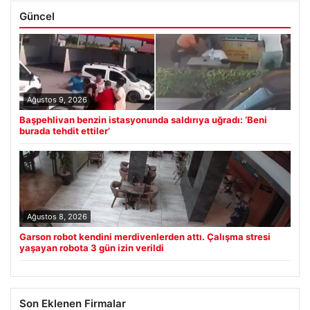
Güncel
Ağustos 9, 2026
Başpehlivan benzin istasyonunda saldırıya uğradı: ‘Beni
burada tehdit ettiler’
Ağustos 8, 2026
Garson robot kendini merdivenlerden attı. Çalışma stresi
yaşayan robota 3 gün izin verildi
Son Eklenen Firmalar