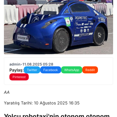
admin
•
11.08.2025 05:28
Paylaş:
Twitter
Facebook
WhatsApp
Reddit
Pinterest
AA
Yaratılış Tarihi: 10 Ağustos 2025 16:35
Yolcu robotaxi'nin otonom otonom