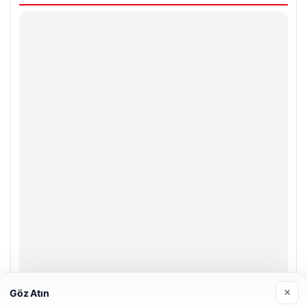
×
Göz Atın
Prenses Night Club