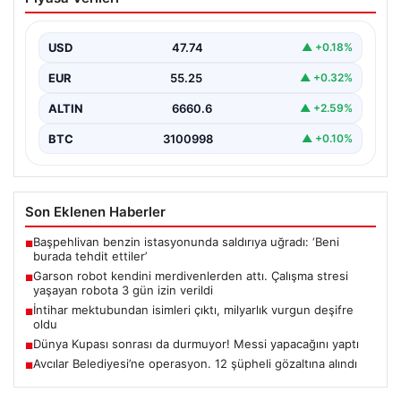
attı. Çalışma stresi yaşayan robota 3
gün izin verildi
USD
47.74
▲ +0.18%
EUR
55.25
▲ +0.32%
ALTIN
6660.6
▲ +2.59%
BTC
3100998
▲ +0.10%
Son Eklenen Haberler
Başpehlivan benzin istasyonunda saldırıya uğradı: ‘Beni
■
burada tehdit ettiler’
Garson robot kendini merdivenlerden attı. Çalışma stresi
■
yaşayan robota 3 gün izin verildi
İntihar mektubundan isimleri çıktı, milyarlık vurgun deşifre
■
oldu
Dünya Kupası sonrası da durmuyor! Messi yapacağını yaptı
■
Avcılar Belediyesi’ne operasyon. 12 şüpheli gözaltına alındı
■