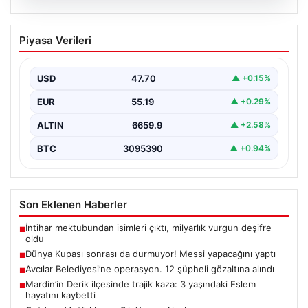
06.08.2026
Dünya Kupası sonrası da durmuyor!
Piyasa Verileri
Messi yapacağını yaptı
USD
47.70
▲ +0.15%
EUR
55.19
▲ +0.29%
ALTIN
6659.9
▲ +2.58%
BTC
3095390
▲ +0.94%
Son Eklenen Haberler
İntihar mektubundan isimleri çıktı, milyarlık vurgun deşifre
■
oldu
Dünya Kupası sonrası da durmuyor! Messi yapacağını yaptı
■
Avcılar Belediyesi’ne operasyon. 12 şüpheli gözaltına alındı
■
Mardin’in Derik ilçesinde trajik kaza: 3 yaşındaki Eslem
■
hayatını kaybetti