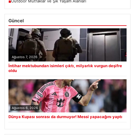
Outdoor Mutfaklar ve Şık Yaşam Alanları
■
Güncel
Ağustos 7, 2026
İntihar mektubundan isimleri çıktı, milyarlık vurgun deşifre
oldu
Ağustos 6, 2026
Dünya Kupası sonrası da durmuyor! Messi yapacağını yaptı