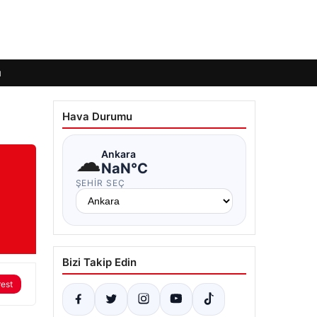
ı
Hava Durumu
☁
Ankara
NaN°C
ŞEHIR SEÇ
Bizi Takip Edin
rest