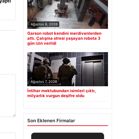
yaptı
Ağustos 8, 2026
Garson robot kendini merdivenlerden
attı. Çalışma stresi yaşayan robota 3
gün izin verildi
Ağustos 7, 2026
İntihar mektubundan isimleri çıktı,
milyarlık vurgun deşifre oldu
Son Eklenen Firmalar