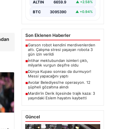
ALTIN
6659.9
▲ +2.58%
BTC
3095390
▲ +0.94%
Son Eklenen Haberler
ndan
Garson robot kendini merdivenlerden
■
attı. Çalışma stresi yaşayan robota 3
gün izin verildi
İntihar mektubundan isimleri çıktı,
■
milyarlık vurgun deşifre oldu
Dünya Kupası sonrası da durmuyor!
■
Messi yapacağını yaptı
Avcılar Belediyesi’ne operasyon. 12
■
şüpheli gözaltına alındı
Mardin’in Derik ilçesinde trajik kaza: 3
■
yaşındaki Eslem hayatını kaybetti
Güncel