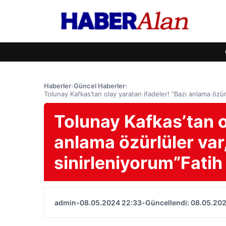
Haberler
›
Güncel Haberler
›
Tolunay Kafkas’tan olay yaratan ifadeler! ”Bazı anlama özü
Tolunay Kafkas’tan o
anlama özürlüler var
sinirleniyorum”Fati
admin
•
08.05.2024 22:33
•
Güncellendi: 08.05.20