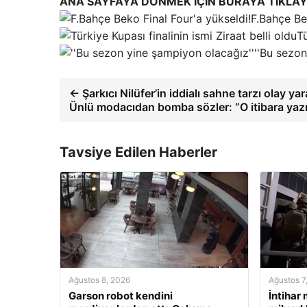
ANA SAYFAYA DÖNMEK İÇİN BURAYA TIKLAY
F.Bahçe Be
Tü
''Bu sezon
← Şarkıcı Nilüfer’in iddialı sahne tarzı olay yar
Ünlü modacıdan bomba sözler: “O itibara yaz
Tavsiye Edilen Haberler
Ağustos 8, 2026
Ağustos 7
Garson robot kendini
İntihar