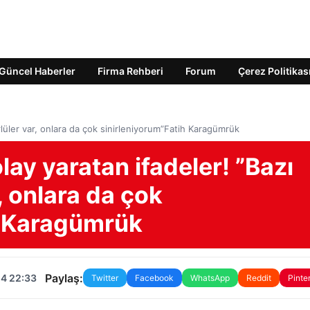
Güncel Haberler
Firma Rehberi
Forum
Çerez Politikas
rlüler var, onlara da çok sinirleniyorum”Fatih Karagümrük
lay yaratan ifadeler! ”Bazı
, onlara da çok
h Karagümrük
Paylaş:
24 22:33
Twitter
Facebook
WhatsApp
Reddit
Pinte