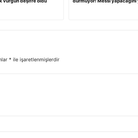
ık vurgun deşifre oldu
durmuyor! Messi yapacağını 
nlar
*
ile işaretlenmişlerdir