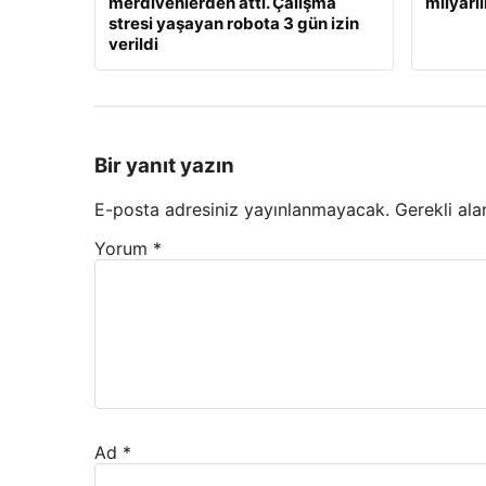
merdivenlerden attı. Çalışma
milyarl
stresi yaşayan robota 3 gün izin
verildi
Bir yanıt yazın
E-posta adresiniz yayınlanmayacak.
Gerekli ala
Yorum
*
Ad
*