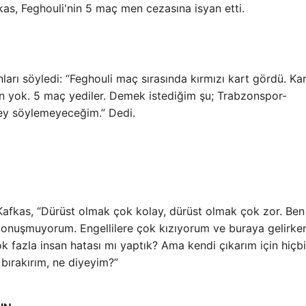
as, Feghouli'nin 5 maç men cezasına isyan etti.
ları söyledi: “Feghouli maç sırasında kırmızı kart gördü. Ka
 yok. 5 maç yediler. Demek istediğim şu; Trabzonspor-
ey söylemeyeceğim.” Dedi.
Kafkas, “Dürüst olmak çok kolay, dürüst olmak çok zor. Be
 konuşmuyorum. Engellilere çok kızıyorum ve buraya gelirke
k fazla insan hatası mı yaptık? Ama kendi çıkarım için hiçbi
bırakırım, ne diyeyim?”