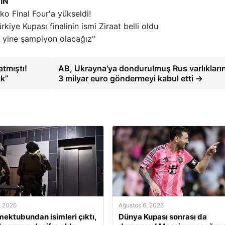
IN
ko Final Four'a yükseldi!
rkiye Kupası finalinin ismi Ziraat belli oldu
 yine şampiyon olacağız''
atmıştı!
AB, Ukrayna'ya dondurulmuş Rus varlıkları
ık”
3 milyar euro göndermeyi kabul etti →
, 2026
Ağustos 6, 2026
 mektubundan isimleri çıktı,
Dünya Kupası sonrası da