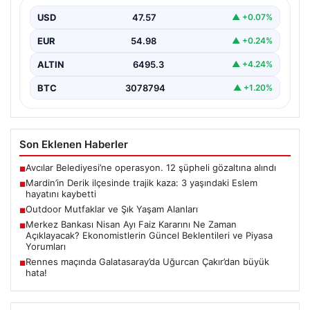
Mardin’in Derik ilçesinde meydana gelen üzücü olayda,
küçük bir kız çocuğu olan Eslem Talan…
USD
47.57
▲ +0.07%
EUR
54.98
▲ +0.24%
ALTIN
6495.3
▲ +4.24%
BTC
3078794
▲ +1.20%
Son Eklenen Haberler
Avcılar Belediyesi’ne operasyon. 12 şüpheli gözaltına alındı
■
Mardin’in Derik ilçesinde trajik kaza: 3 yaşındaki Eslem
■
hayatını kaybetti
Outdoor Mutfaklar ve Şık Yaşam Alanları
■
Merkez Bankası Nisan Ayı Faiz Kararını Ne Zaman
■
Açıklayacak? Ekonomistlerin Güncel Beklentileri ve Piyasa
Yorumları
Rennes maçında Galatasaray’da Uğurcan Çakır’dan büyük
■
hata!