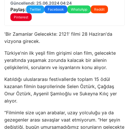
Güncellendi: 25.06.2024 04:24
Paylaş:
Twitter
Facebook
WhatsApp
Reddit
Pinterest
'Bir Zamanlar Gelecekte: 2121' filmi 28 Haziran'da
vizyona girecek.
Türkiye'nin ilk yeşil film girişimi olan film, gelecekte
yeraltında yaşamak zorunda kalacak bir ailenin
çelişkilerini, sorularını ve isyanlarını konu alıyor.
Katıldığı uluslararası festivallerde toplam 15 ödül
kazanan filmin başrollerinde Selen Öztürk, Çağdaş
Onur Öztürk, Ayşenil Şamlıoğlu ve Sukeyna Kılıç yer
alıyor.
“Filmimle size uçan arabalar, uzay yolculuğu ya da
gezegenler arası savaşlar vaat etmiyorum. “Her şeyin
değiştiği, bugün umursamadığımız sorunların gelecekte