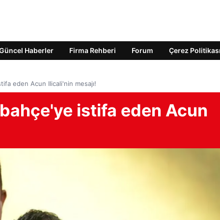
Güncel Haberler
Firma Rehberi
Forum
Çerez Politikas
ifa eden Acun Ilicali'nin mesajı!
bahçe'ye istifa eden Acun