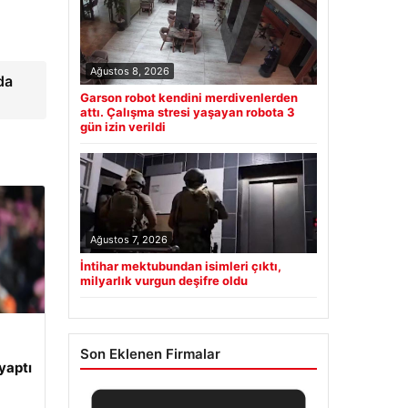
Ağustos 8, 2026
da
Garson robot kendini merdivenlerden
attı. Çalışma stresi yaşayan robota 3
gün izin verildi
Ağustos 7, 2026
İntihar mektubundan isimleri çıktı,
milyarlık vurgun deşifre oldu
Son Eklenen Firmalar
yaptı