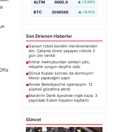
ALTIN
6660.6
▲ +2.59%
ya
BTC
3098569
▲ +0.15%
un
Son Eklenen Haberler
Garson robot kendini merdivenlerden
■
attı. Çalışma stresi yaşayan robota 3
gün izin verildi
İntihar mektubundan isimleri çıktı,
■
milyarlık vurgun deşifre oldu
Ofis
Dünya Kupası sonrası da durmuyor!
■
Messi yapacağını yaptı
Avcılar Belediyesi’ne operasyon. 12
■
şüpheli gözaltına alındı
Mardin’in Derik ilçesinde trajik kaza: 3
■
yaşındaki Eslem hayatını kaybetti
Güncel