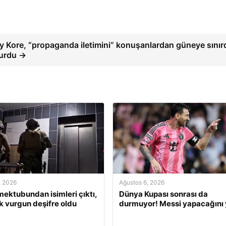
y Kore, “propaganda iletimini” konuşanlardan güneye sınır
urdu →
, 2026
Ağustos 6, 2026
 mektubundan isimleri çıktı,
Dünya Kupası sonrası da
ık vurgun deşifre oldu
durmuyor! Messi yapacağını 