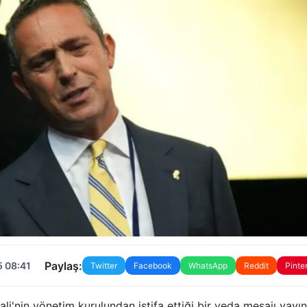
Paylaş:
5 08:41
Twitter
Facebook
WhatsApp
Reddit
Pinte
li'nin yönetim kurulundan istifa ettiği bir veda mesajı yayın