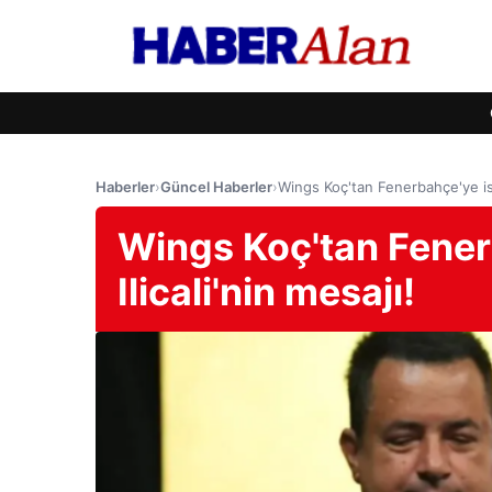
Haberler
›
Güncel Haberler
›
Wings Koç'tan Fenerbahçe'ye ist
Wings Koç'tan Fener
Ilicali'nin mesajı!