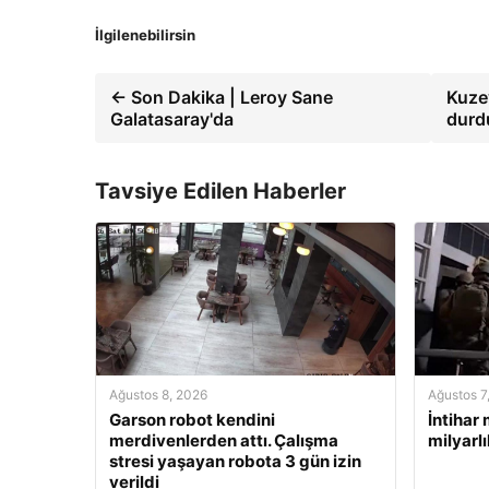
İlgilenebilirsin
← Son Dakika | Leroy Sane
Kuze
Galatasaray'da
durd
Tavsiye Edilen Haberler
Ağustos 8, 2026
Ağustos 7
Garson robot kendini
İntihar
merdivenlerden attı. Çalışma
milyarl
stresi yaşayan robota 3 gün izin
verildi