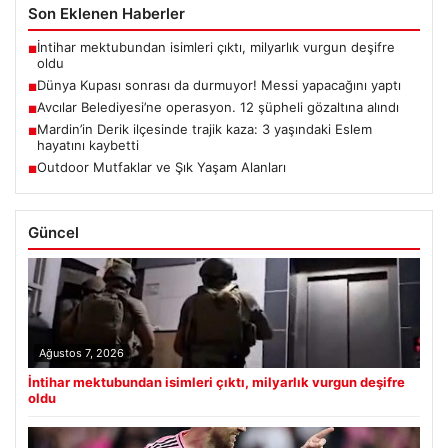
Son Eklenen Haberler
İntihar mektubundan isimleri çıktı, milyarlık vurgun deşifre
■
oldu
Dünya Kupası sonrası da durmuyor! Messi yapacağını yaptı
■
Avcılar Belediyesi’ne operasyon. 12 şüpheli gözaltına alındı
■
Mardin’in Derik ilçesinde trajik kaza: 3 yaşındaki Eslem
■
hayatını kaybetti
Outdoor Mutfaklar ve Şık Yaşam Alanları
■
Güncel
Ağustos 7, 2026
İntihar mektubundan isimleri çıktı, milyarlık vurgun deşifre
oldu