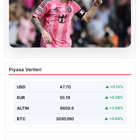
06.08.2026
Dünya Kupası sonrası da durmuyor!
Piyasa Verileri
Messi yapacağını yaptı
USD
47.70
▲ +0.15%
EUR
55.19
▲ +0.29%
ALTIN
6659.9
▲ +2.58%
BTC
3095390
▲ +0.94%