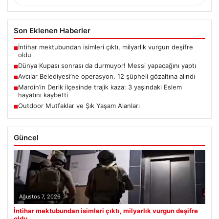
Son Eklenen Haberler
İntihar mektubundan isimleri çıktı, milyarlık vurgun deşifre
■
oldu
Dünya Kupası sonrası da durmuyor! Messi yapacağını yaptı
■
Avcılar Belediyesi’ne operasyon. 12 şüpheli gözaltına alındı
■
Mardin’in Derik ilçesinde trajik kaza: 3 yaşındaki Eslem
■
hayatını kaybetti
Outdoor Mutfaklar ve Şık Yaşam Alanları
■
Güncel
Ağustos 7, 2026
İntihar mektubundan isimleri çıktı, milyarlık vurgun deşifre
oldu