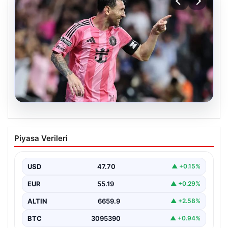
06.08.2026
Dünya Kupası sonrası da durmuyor!
Piyasa Verileri
Messi yapacağını yaptı
USD
47.70
▲ +0.15%
EUR
55.19
▲ +0.29%
ALTIN
6659.9
▲ +2.58%
BTC
3095390
▲ +0.94%