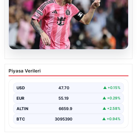
06.08.2026
Dünya Kupası sonrası da durmuyor!
Piyasa Verileri
Messi yapacağını yaptı
USD
47.70
▲ +0.15%
EUR
55.19
▲ +0.29%
ALTIN
6659.9
▲ +2.58%
BTC
3095390
▲ +0.94%