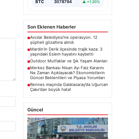
BTC
3078794
▲ +1.20%
Son Eklenen Haberler
Avcılar Belediyesi’ne operasyon. 12
■
şüpheli gözaltına alındı
Mardin’in Derik ilçesinde trajik kaza: 3
■
yaşındaki Eslem hayatını kaybetti
Outdoor Mutfaklar ve Şık Yaşam Alanları
■
Merkez Bankası Nisan Ayı Faiz Kararını
■
Ne Zaman Açıklayacak? Ekonomistlerin
Güncel Beklentileri ve Piyasa Yorumları
Rennes maçında Galatasaray’da Uğurcan
■
Çakır’dan büyük hata!
Güncel