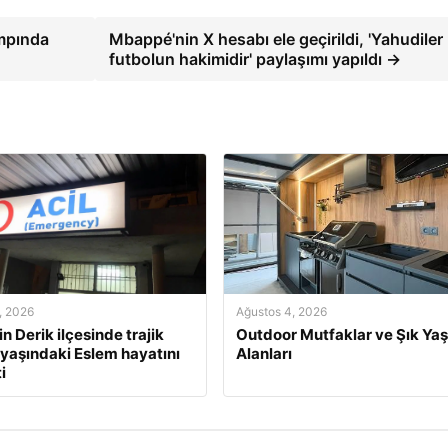
ampında
Mbappé'nin X hesabı ele geçirildi, 'Yahudiler
futbolun hakimidir' paylaşımı yapıldı →
, 2026
Ağustos 4, 2026
n Derik ilçesinde trajik
Outdoor Mutfaklar ve Şık Ya
 yaşındaki Eslem hayatını
Alanları
i