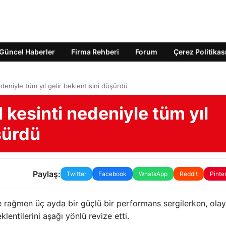
Güncel Haberler
Firma Rehberi
Forum
Çerez Politikas
deniyle tüm yıl gelir beklentisini düşürdü
 kesinti nedeniyle tüm yıl
şürdü
Paylaş:
Twitter
Facebook
WhatsApp
Reddit
Pinte
 rağmen üç ayda bir güçlü bir performans sergilerken, olay
lentilerini aşağı yönlü revize etti.