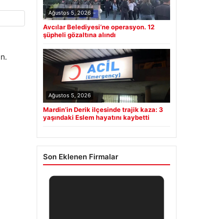
Ağustos 5, 2026
Avcılar Belediyesi’ne operasyon. 12
şüpheli gözaltına alındı
n.
Ağustos 5, 2026
Mardin’in Derik ilçesinde trajik kaza: 3
yaşındaki Eslem hayatını kaybetti
Son Eklenen Firmalar