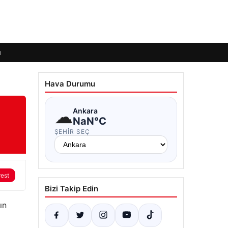
ı
Hava Durumu
☁
Ankara
NaN°C
ŞEHIR SEÇ
rest
Bizi Takip Edin
ın