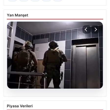
Yan Manşet
07.08.2026
İntihar mektubundan isimleri çıktı,
Piyasa Verileri
milyarlık vurgun deşifre oldu