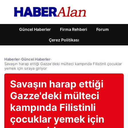
Güncel Haberler
Firma Rehberi
Forum
Çerez Politikası
Haberler
›
Güncel Haberler
›
Savaşın harap ettiği Gazze'deki mülteci kampında Filistinli çocuklar
yemek için sıraya giriyor
Savaşın harap ettiği
Gazze'deki mülteci
kampında Filistinli
çocuklar yemek için