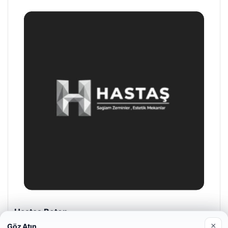
Prenses Night Club
Nisan 29, 2026
×
Göz Atın