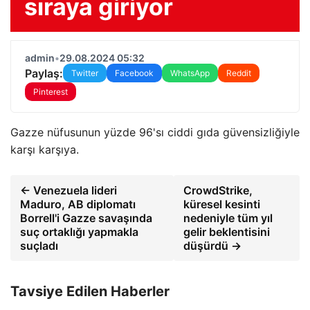
sıraya giriyor
admin
•
29.08.2024 05:32
Paylaş:
Twitter
Facebook
WhatsApp
Reddit
Pinterest
Gazze nüfusunun yüzde 96'sı ciddi gıda güvensizliğiyle
karşı karşıya.
← Venezuela lideri
CrowdStrike,
Maduro, AB diplomatı
küresel kesinti
Borrell'i Gazze savaşında
nedeniyle tüm yıl
suç ortaklığı yapmakla
gelir beklentisini
suçladı
düşürdü →
Tavsiye Edilen Haberler