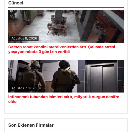
Güncel
Ağustos 8, 2026
Garson robot kendini merdivenlerden attı. Çalışma stresi
yaşayan robota 3 gün izin verildi
Ağustos 7, 2026
İntihar mektubundan isimleri çıktı, milyarlık vurgun deşifre
oldu
Son Eklenen Firmalar