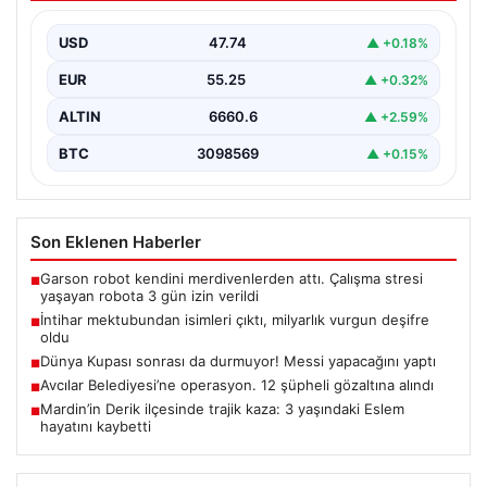
{ “title”: “İntihar Mektubundan İsimler Çıktı, Milyarlık
Tefecilik Şebekesi Çözüldü”, “content”: “ Elazığ’da
USD
47.74
▲ +0.18%
yaşanan…
EUR
55.25
▲ +0.32%
ALTIN
6660.6
▲ +2.59%
BTC
3098569
▲ +0.15%
Son Eklenen Haberler
Garson robot kendini merdivenlerden attı. Çalışma stresi
■
yaşayan robota 3 gün izin verildi
İntihar mektubundan isimleri çıktı, milyarlık vurgun deşifre
■
oldu
Dünya Kupası sonrası da durmuyor! Messi yapacağını yaptı
■
Avcılar Belediyesi’ne operasyon. 12 şüpheli gözaltına alındı
■
Mardin’in Derik ilçesinde trajik kaza: 3 yaşındaki Eslem
■
hayatını kaybetti