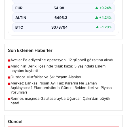
EUR
54.98
▲ +0.24%
ALTIN
6495.3
▲ +4.24%
BTC
3078794
▲ +1.20%
Son Eklenen Haberler
Avcılar Belediyesi’ne operasyon. 12 şüpheli gözaltına alındı
■
Mardin’in Derik ilçesinde trajik kaza: 3 yaşındaki Eslem
■
hayatını kaybetti
Outdoor Mutfaklar ve Şık Yaşam Alanları
■
Merkez Bankası Nisan Ayı Faiz Kararını Ne Zaman
■
Açıklayacak? Ekonomistlerin Güncel Beklentileri ve Piyasa
Yorumları
Rennes maçında Galatasaray’da Uğurcan Çakır’dan büyük
■
hata!
Güncel