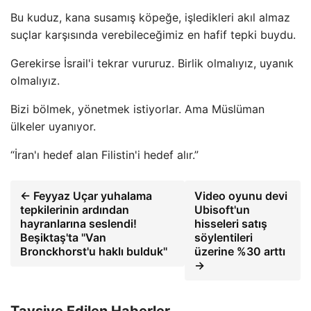
Bu kuduz, kana susamış köpeğe, işledikleri akıl almaz
suçlar karşısında verebileceğimiz en hafif tepki buydu.
Gerekirse İsrail'i tekrar vururuz. Birlik olmalıyız, uyanık
olmalıyız.
Bizi bölmek, yönetmek istiyorlar. Ama Müslüman
ülkeler uyanıyor.
“İran'ı hedef alan Filistin'i hedef alır.”
← Feyyaz Uçar yuhalama
Video oyunu devi
tepkilerinin ardından
Ubisoft'un
hayranlarına seslendi!
hisseleri satış
Beşiktaş'ta ''Van
söylentileri
Bronckhorst'u haklı bulduk''
üzerine %30 arttı
→
Tavsiye Edilen Haberler