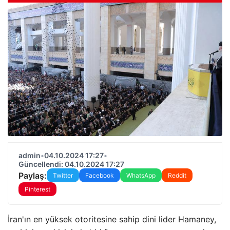
admin
•
04.10.2024 17:27
•
Güncellendi: 04.10.2024 17:27
Paylaş:
Twitter
Facebook
WhatsApp
Reddit
Pinterest
İran'ın en yüksek otoritesine sahip dini lider Hamaney,