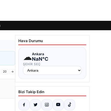
ı
Hava Durumu
☁
Ankara
NaN°C
ŞEHIR SEÇ
20
→
Bizi Takip Edin