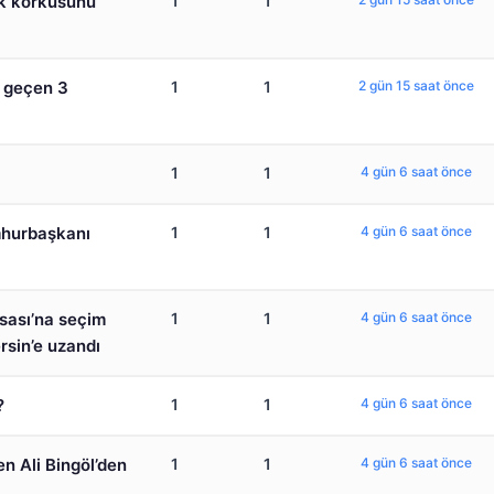
ük korkusunu
1
1
e geçen 3
1
1
2 gün 15 saat önce
1
1
4 gün 6 saat önce
mhurbaşkanı
1
1
4 gün 6 saat önce
sası’na seçim
1
1
4 gün 6 saat önce
rsin’e uzandı
?
1
1
4 gün 6 saat önce
en Ali Bingöl’den
1
1
4 gün 6 saat önce