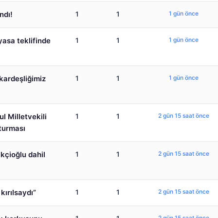
ndı!
1
1
1 gün önce
yasa teklifinde
1
1
1 gün önce
 kardeşliğimiz
1
1
1 gün önce
l Milletvekili
1
1
2 gün 15 saat önce
turması
kçioğlu dahil
1
1
2 gün 15 saat önce
kırılsaydı”
1
1
2 gün 15 saat önce
2 gün 15 saat önce