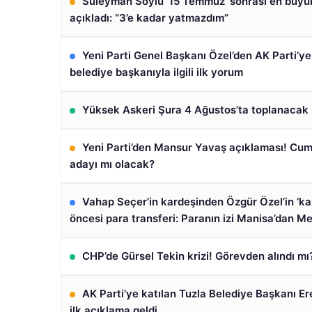
Süleyman Soylu ’15 Temmuz’ sonrası en büy
açıkladı: “3’e kadar yatmazdım”
Yeni Parti Genel Başkanı Özel’den AK Parti’y
belediye başkanıyla ilgili ilk yorum
Yüksek Askeri Şura 4 Ağustos’ta toplanacak
Yeni Parti’den Mansur Yavaş açıklaması! Cu
adayı mı olacak?
Vahap Seçer’in kardeşinden Özgür Özel’in ‘ka
öncesi para transferi: Paranın izi Manisa’dan Me
CHP’de Gürsel Tekin krizi! Görevden alındı mı
AK Parti’ye katılan Tuzla Belediye Başkanı Er
ilk açıklama geldi