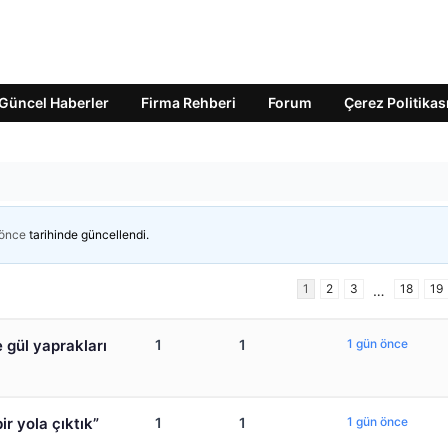
Güncel Haberler
Firma Rehberi
Forum
Çerez Politikas
 önce
tarihinde güncellendi.
1
2
3
18
19
…
e gül yaprakları
1
1
1 gün önce
ir yola çıktık”
1
1
1 gün önce