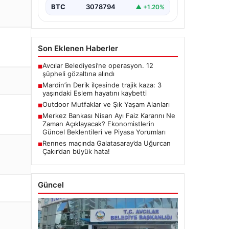
BTC
3078794
▲ +1.20%
Son Eklenen Haberler
Avcılar Belediyesi’ne operasyon. 12
■
şüpheli gözaltına alındı
Mardin’in Derik ilçesinde trajik kaza: 3
■
yaşındaki Eslem hayatını kaybetti
Outdoor Mutfaklar ve Şık Yaşam Alanları
■
Merkez Bankası Nisan Ayı Faiz Kararını Ne
■
Zaman Açıklayacak? Ekonomistlerin
Güncel Beklentileri ve Piyasa Yorumları
Rennes maçında Galatasaray’da Uğurcan
■
Çakır’dan büyük hata!
Güncel