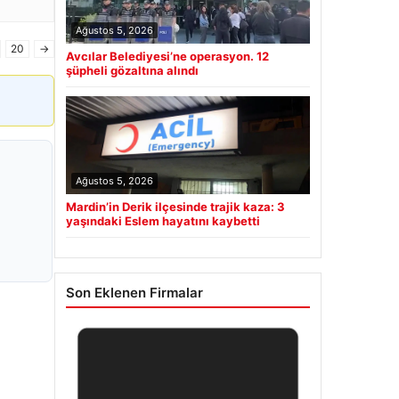
Ağustos 5, 2026
20
→
Avcılar Belediyesi’ne operasyon. 12
şüpheli gözaltına alındı
Ağustos 5, 2026
Mardin’in Derik ilçesinde trajik kaza: 3
yaşındaki Eslem hayatını kaybetti
Son Eklenen Firmalar