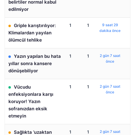
belirtiler normal kabul
edilmiyor
Griple karıştırılıyor:
1
1
9 saat 29
dakika önce
Klimalardan yayılan
ölümcül tehlike
Yazın yapılan bu hata
1
1
2 gün 7 saat
önce
yıllar sonra kansere
dönüşebiliyor
Vücudu
1
1
2 gün 7 saat
önce
enfeksiyonlara karşı
koruyor! Yazın
sofranızdan eksik
etmeyin
Sağlıkta ‘uzaktan
1
1
2 gün 7 saat