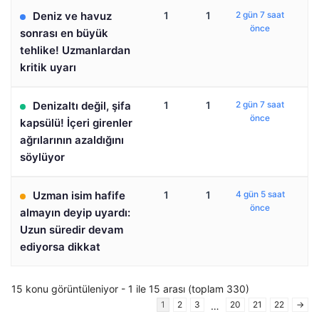
Deniz ve havuz
1
1
2 gün 7 saat
önce
sonrası en büyük
tehlike! Uzmanlardan
kritik uyarı
Denizaltı değil, şifa
1
1
2 gün 7 saat
önce
kapsülü! İçeri girenler
ağrılarının azaldığını
söylüyor
Uzman isim hafife
1
1
4 gün 5 saat
önce
almayın deyip uyardı:
Uzun süredir devam
ediyorsa dikkat
15 konu görüntüleniyor - 1 ile 15 arası (toplam 330)
1
2
3
20
21
22
→
…