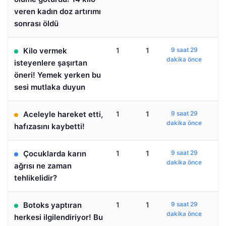
veren kadın doz artırımı
sonrası öldü
Kilo vermek
1
1
9 saat 29
dakika önce
isteyenlere şaşırtan
öneri! Yemek yerken bu
sesi mutlaka duyun
Aceleyle hareket etti,
1
1
9 saat 29
dakika önce
hafızasını kaybetti!
Çocuklarda karın
1
1
9 saat 29
dakika önce
ağrısı ne zaman
tehlikelidir?
Botoks yaptıran
1
1
9 saat 29
dakika önce
herkesi ilgilendiriyor! Bu