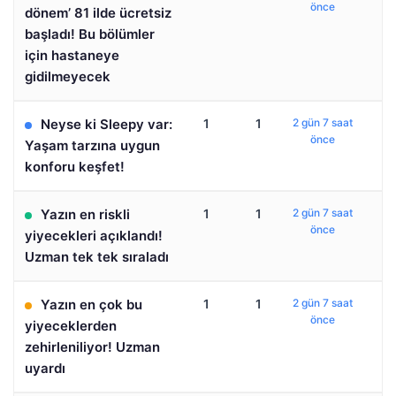
önce
dönem’ 81 ilde ücretsiz
başladı! Bu bölümler
için hastaneye
gidilmeyecek
Neyse ki Sleepy var:
1
1
2 gün 7 saat
önce
Yaşam tarzına uygun
konforu keşfet!
Yazın en riskli
1
1
2 gün 7 saat
önce
yiyecekleri açıklandı!
Uzman tek tek sıraladı
Yazın en çok bu
1
1
2 gün 7 saat
önce
yiyeceklerden
zehirleniliyor! Uzman
uyardı