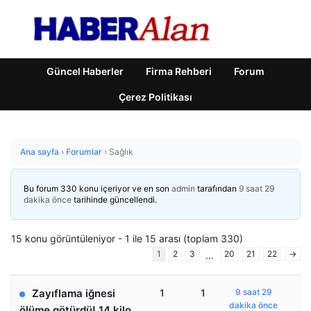
Güncel Haberler
Firma Rehberi
Forum
Çerez Politikası
Ana sayfa
›
Forumlar
›
Sağlık
Bu forum 330 konu içeriyor ve en son
admin
tarafından
9 saat 29
dakika önce
tarihinde güncellendi.
15 konu görüntüleniyor - 1 ile 15 arası (toplam 330)
1
2
3
20
21
22
→
…
Zayıflama iğnesi
1
1
9 saat 29
dakika önce
ölüme götürdü! 14 kilo