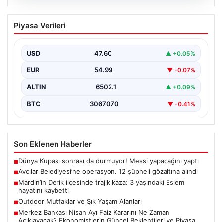
05.08.2026
Avcılar Belediyesi’ne operasyon. 12
Piyasa Verileri
şüpheli gözaltına alındı
USD
47.60
▲ +0.05%
EUR
54.99
▼ -0.07%
ALTIN
6502.1
▲ +0.09%
BTC
3067070
▼ -0.41%
Son Eklenen Haberler
Dünya Kupası sonrası da durmuyor! Messi yapacağını yaptı
■
Avcılar Belediyesi’ne operasyon. 12 şüpheli gözaltına alındı
■
Mardin’in Derik ilçesinde trajik kaza: 3 yaşındaki Eslem
■
hayatını kaybetti
Outdoor Mutfaklar ve Şık Yaşam Alanları
■
Merkez Bankası Nisan Ayı Faiz Kararını Ne Zaman
■
Açıklayacak? Ekonomistlerin Güncel Beklentileri ve Piyasa