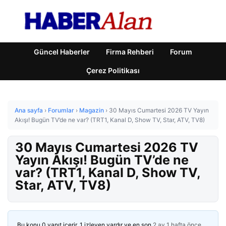
Güncel Haberler
Firma Rehberi
Forum
Çerez Politikası
Ana sayfa
›
Forumlar
›
Magazin
›
30 Mayıs Cumartesi 2026 TV Yayın
Akışı! Bugün TV’de ne var? (TRT1, Kanal D, Show TV, Star, ATV, TV8)
30 Mayıs Cumartesi 2026 TV
Yayın Akışı! Bugün TV’de ne
var? (TRT1, Kanal D, Show TV,
Star, ATV, TV8)
Bu konu 0 yanıt içerir, 1 izleyen vardır ve en son
2 ay 1 hafta önce