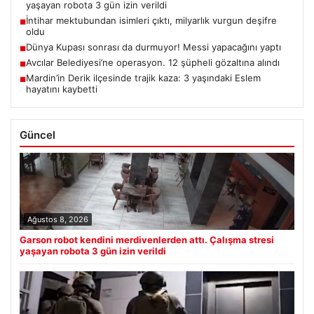
yaşayan robota 3 gün izin verildi
İntihar mektubundan isimleri çıktı, milyarlık vurgun deşifre
■
oldu
Dünya Kupası sonrası da durmuyor! Messi yapacağını yaptı
■
Avcılar Belediyesi’ne operasyon. 12 şüpheli gözaltına alındı
■
Mardin’in Derik ilçesinde trajik kaza: 3 yaşındaki Eslem
■
hayatını kaybetti
Güncel
Ağustos 8, 2026
Garson robot kendini merdivenlerden attı. Çalışma stresi
yaşayan robota 3 gün izin verildi