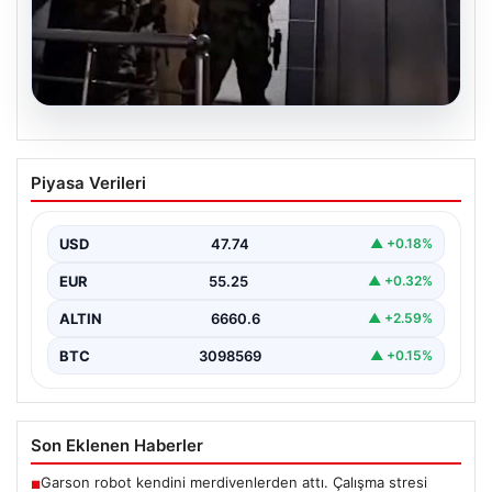
07.08.2026
İntihar mektubundan isimleri çıktı,
Piyasa Verileri
milyarlık vurgun deşifre oldu
{ "title": "İntihar Mektubundan İsimler Çıktı, Milyarlık
Tefecilik Şebekesi Çözüldü", "content": "Elazığ'da
USD
47.74
▲ +0.18%
yaşanan trajik…
EUR
55.25
▲ +0.32%
ALTIN
6660.6
▲ +2.59%
BTC
3098569
▲ +0.15%
Son Eklenen Haberler
Garson robot kendini merdivenlerden attı. Çalışma stresi
■