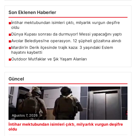
Son Eklenen Haberler
İntihar mektubundan isimleri çıktı, milyarlık vurgun deşifre
■
oldu
Dünya Kupası sonrası da durmuyor! Messi yapacağını yaptı
■
Avcılar Belediyesi’ne operasyon. 12 şüpheli gözaltına alındı
■
Mardin’in Derik ilçesinde trajik kaza: 3 yaşındaki Eslem
■
hayatını kaybetti
Outdoor Mutfaklar ve Şık Yaşam Alanları
■
Güncel
Ağustos 7, 2026
İntihar mektubundan isimleri çıktı, milyarlık vurgun deşifre
oldu