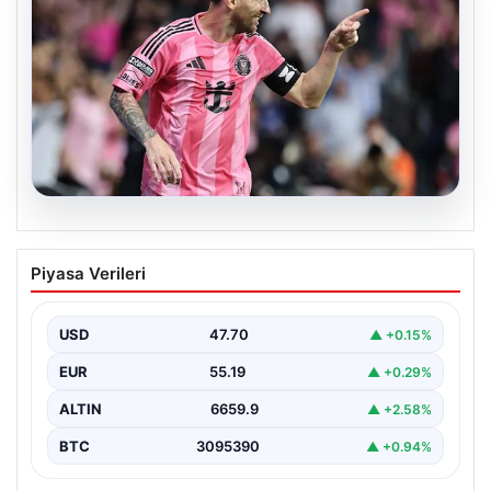
06.08.2026
Dünya Kupası sonrası da durmuyor!
Piyasa Verileri
Messi yapacağını yaptı
USD
47.70
▲ +0.15%
EUR
55.19
▲ +0.29%
ALTIN
6659.9
▲ +2.58%
BTC
3095390
▲ +0.94%