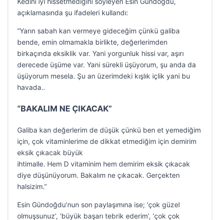
Kedini iyi hissetmediğini söyleyen Esin Gündoğdu,
açıklamasında şu ifadeleri kullandı:
“Yarın sabah kan vermeye gideceğim çünkü galiba
bende, emin olmamakla birlikte, değerlerimden
birkaçında eksiklik var. Yani yorgunluk hissi var, aşırı
derecede üşüme var. Yani sürekli üşüyorum, şu anda da
üşüyorum mesela. Şu an üzerimdeki kışlık içlik yani bu
havada..
“BAKALIM NE ÇIKACAK”
Galiba kan değerlerim de düşük çünkü ben et yemediğim
için, çok vitaminlerime de dikkat etmediğim için demirim
eksik çıkacak büyük
ihtimalle. Hem D vitaminim hem demirim eksik çıkacak
diye düşünüyorum. Bakalım ne çıkacak. Gerçekten
halsizim.”
Esin Gündoğdu’nun son paylaşımına ise; ‘çok güzel
olmuşsunuz’, ‘büyük başarı tebrik ederim’, ‘çok çok