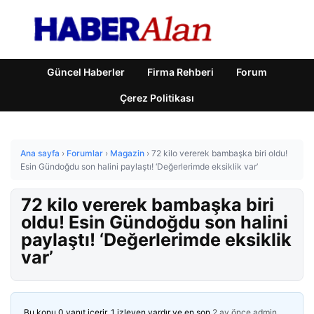
Güncel Haberler
Firma Rehberi
Forum
Çerez Politikası
Ana sayfa
›
Forumlar
›
Magazin
›
72 kilo vererek bambaşka biri oldu!
Esin Gündoğdu son halini paylaştı! ‘Değerlerimde eksiklik var’
72 kilo vererek bambaşka biri
oldu! Esin Gündoğdu son halini
paylaştı! ‘Değerlerimde eksiklik
var’
Bu konu 0 yanıt içerir, 1 izleyen vardır ve en son
2 ay önce
admin