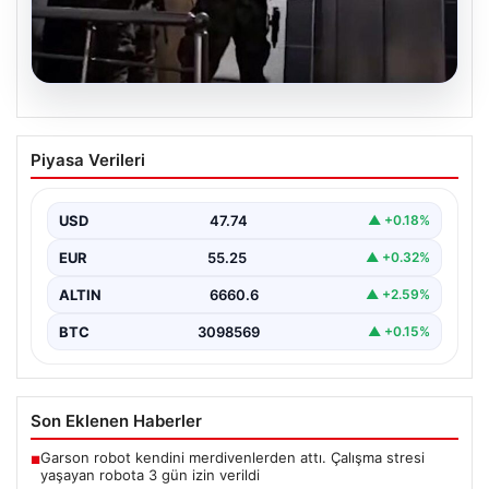
07.08.2026
İntihar mektubundan isimleri çıktı,
Piyasa Verileri
milyarlık vurgun deşifre oldu
{ "title": "İntihar Mektubundan İsimler Çıktı, Milyarlık
Tefecilik Şebekesi Çözüldü", "content": "Elazığ'da
USD
47.74
▲ +0.18%
yaşanan trajik…
EUR
55.25
▲ +0.32%
ALTIN
6660.6
▲ +2.59%
BTC
3098569
▲ +0.15%
Son Eklenen Haberler
Garson robot kendini merdivenlerden attı. Çalışma stresi
■
yaşayan robota 3 gün izin verildi