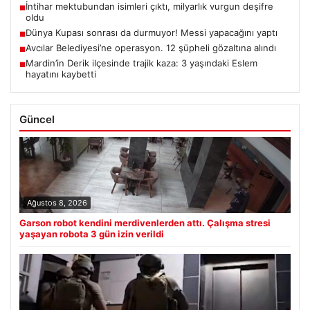
İntihar mektubundan isimleri çıktı, milyarlık vurgun deşifre
■
oldu
Dünya Kupası sonrası da durmuyor! Messi yapacağını yaptı
■
Avcılar Belediyesi’ne operasyon. 12 şüpheli gözaltına alındı
■
Mardin’in Derik ilçesinde trajik kaza: 3 yaşındaki Eslem
■
hayatını kaybetti
Güncel
Ağustos 8, 2026
Garson robot kendini merdivenlerden attı. Çalışma stresi
yaşayan robota 3 gün izin verildi