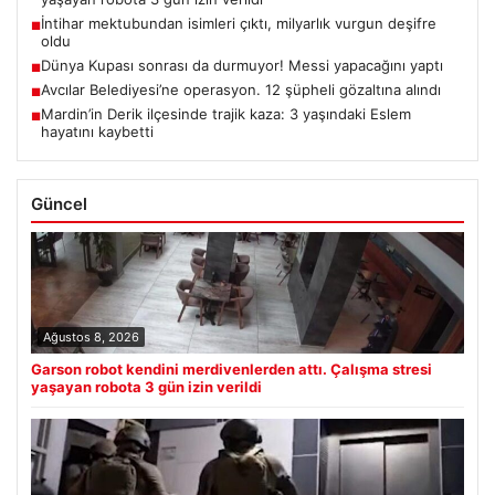
İntihar mektubundan isimleri çıktı, milyarlık vurgun deşifre
■
oldu
Dünya Kupası sonrası da durmuyor! Messi yapacağını yaptı
■
Avcılar Belediyesi’ne operasyon. 12 şüpheli gözaltına alındı
■
Mardin’in Derik ilçesinde trajik kaza: 3 yaşındaki Eslem
■
hayatını kaybetti
Güncel
Ağustos 8, 2026
Garson robot kendini merdivenlerden attı. Çalışma stresi
yaşayan robota 3 gün izin verildi