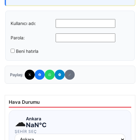
Kullanıcı adı:
Parola:
Beni hatırla
Paylaş:
Hava Durumu
☁
Ankara
NaN°C
ŞEHIR SEÇ