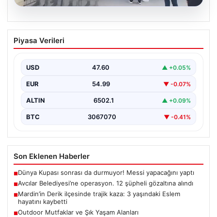
05.08.2026
Avcılar Belediyesi’ne operasyon. 12
Piyasa Verileri
şüpheli gözaltına alındı
USD
47.60
▲ +0.05%
EUR
54.99
▼ -0.07%
ALTIN
6502.1
▲ +0.09%
BTC
3067070
▼ -0.41%
Son Eklenen Haberler
Dünya Kupası sonrası da durmuyor! Messi yapacağını yaptı
■
Avcılar Belediyesi’ne operasyon. 12 şüpheli gözaltına alındı
■
Mardin’in Derik ilçesinde trajik kaza: 3 yaşındaki Eslem
■
hayatını kaybetti
Outdoor Mutfaklar ve Şık Yaşam Alanları
■