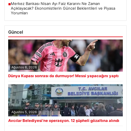
Merkez Bankası Nisan Ayı Faiz Kararını Ne Zaman
■
Açıklayacak? Ekonomistlerin Güncel Beklentileri ve Piyasa
Yorumları
Güncel
Ağustos 6, 2026
Dünya Kupası sonrası da durmuyor! Messi yapacağını yaptı
Ağustos 5, 2026
Avcılar Belediyesi’ne operasyon. 12 şüpheli gözaltına alındı