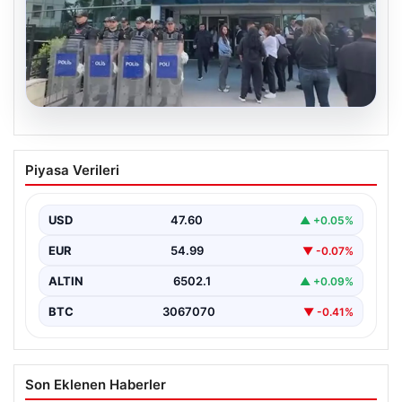
05.08.2026
Avcılar Belediyesi’ne operasyon. 12
Piyasa Verileri
şüpheli gözaltına alındı
USD
47.60
▲ +0.05%
EUR
54.99
▼ -0.07%
ALTIN
6502.1
▲ +0.09%
BTC
3067070
▼ -0.41%
Son Eklenen Haberler