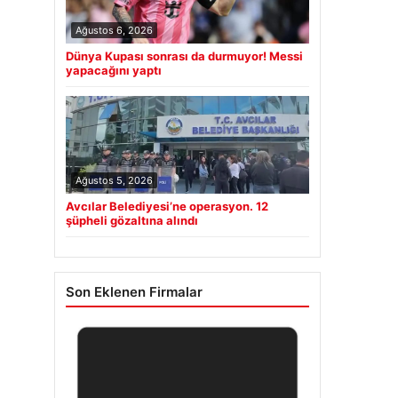
Ağustos 6, 2026
Dünya Kupası sonrası da durmuyor! Messi
yapacağını yaptı
Ağustos 5, 2026
Avcılar Belediyesi’ne operasyon. 12
şüpheli gözaltına alındı
Son Eklenen Firmalar