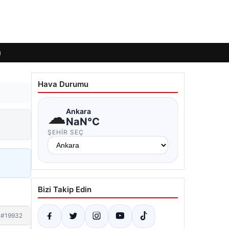
ı
Hava Durumu
☁
Ankara
NaN°C
ŞEHIR SEÇ
Bizi Takip Edin
#19932