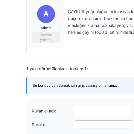
ÇAYKUR yoğunluğun artmasıyla kon
A
düşerek üreticinin tepkilerinin he
mesleğimiz ama çok şikayetçiyiz.
admin
herkes çayını topladı bitirdi” dedi.
Anahtar
yönetici
1 yazı görüntüleniyor (toplam 1)
Bu konuyu yanıtlamak için giriş yapmış olmalısınız.
Kullanıcı adı:
Parola: