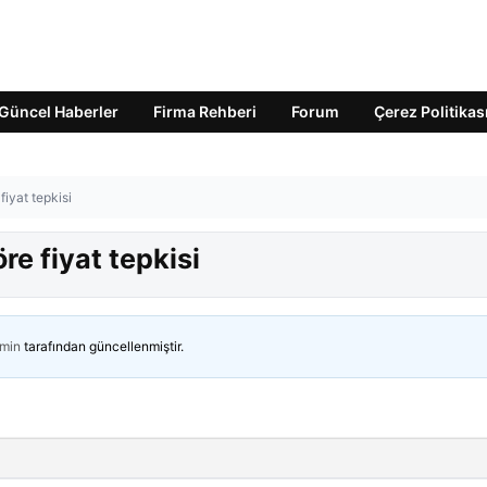
Güncel Haberler
Firma Rehberi
Forum
Çerez Politikas
fiyat tepkisi
re fiyat tepkisi
min
tarafından güncellenmiştir.