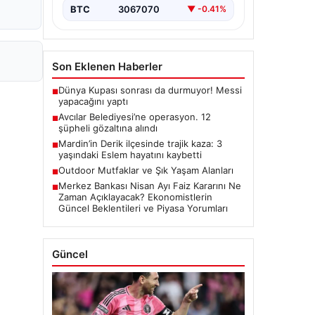
BTC
3067070
▼ -0.41%
Son Eklenen Haberler
Dünya Kupası sonrası da durmuyor! Messi
■
yapacağını yaptı
Avcılar Belediyesi’ne operasyon. 12
■
şüpheli gözaltına alındı
Mardin’in Derik ilçesinde trajik kaza: 3
■
yaşındaki Eslem hayatını kaybetti
Outdoor Mutfaklar ve Şık Yaşam Alanları
■
Merkez Bankası Nisan Ayı Faiz Kararını Ne
■
Zaman Açıklayacak? Ekonomistlerin
Güncel Beklentileri ve Piyasa Yorumları
Güncel