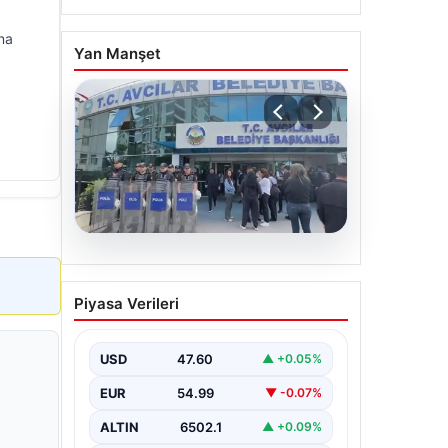
na
Yan Manşet
05.08.2026
Avcılar Belediyesi’ne
Piyasa Verileri
operasyon. 12 şüpheli
gözaltına alındı
USD
47.60
▲ +0.05%
EUR
54.99
▼ -0.07%
ALTIN
6502.1
▲ +0.09%