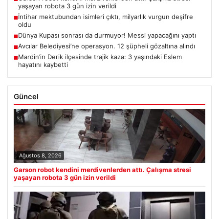
yaşayan robota 3 gün izin verildi
İntihar mektubundan isimleri çıktı, milyarlık vurgun deşifre
■
oldu
Dünya Kupası sonrası da durmuyor! Messi yapacağını yaptı
■
Avcılar Belediyesi’ne operasyon. 12 şüpheli gözaltına alındı
■
Mardin’in Derik ilçesinde trajik kaza: 3 yaşındaki Eslem
■
hayatını kaybetti
Güncel
Ağustos 8, 2026
Garson robot kendini merdivenlerden attı. Çalışma stresi
yaşayan robota 3 gün izin verildi