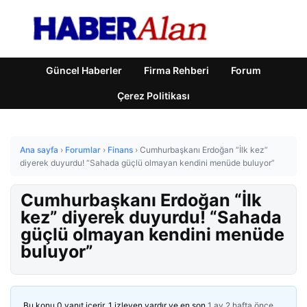
Güncel Haberler
Firma Rehberi
Forum
Çerez Politikası
Ana sayfa
›
Forumlar
›
Finans
›
Cumhurbaşkanı Erdoğan “İlk kez”
diyerek duyurdu! “Sahada güçlü olmayan kendini menüde buluyor”
Cumhurbaşkanı Erdoğan “İlk
kez” diyerek duyurdu! “Sahada
güçlü olmayan kendini menüde
buluyor”
Bu konu 0 yanıt içerir, 1 izleyen vardır ve en son
1 ay 2 hafta önce