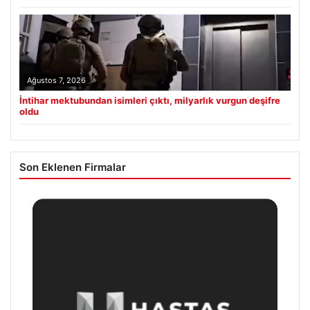
Ağustos 7, 2026
İntihar mektubundan isimleri çıktı, milyarlık vurgun deşifre
oldu
Son Eklenen Firmalar