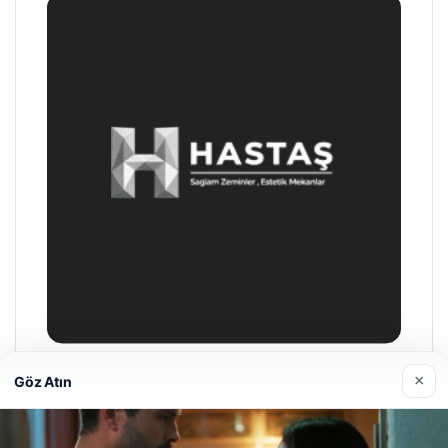
×
Göz Atın
Prenses Night Club
Nisan 29, 2026