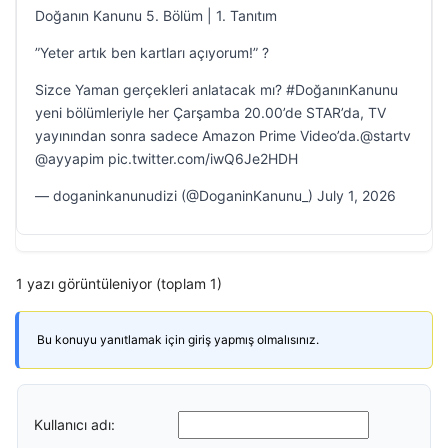
Doğanın Kanunu 5. Bölüm | 1. Tanıtım
”Yeter artık ben kartları açıyorum!” ?
Sizce Yaman gerçekleri anlatacak mı? #DoğanınKanunu
yeni bölümleriyle her Çarşamba 20.00’de STAR’da, TV
yayınından sonra sadece Amazon Prime Video’da.@startv
@ayyapim pic.twitter.com/iwQ6Je2HDH
— doganinkanunudizi (@DoganinKanunu_) July 1, 2026
1 yazı görüntüleniyor (toplam 1)
Bu konuyu yanıtlamak için giriş yapmış olmalısınız.
Kullanıcı adı: