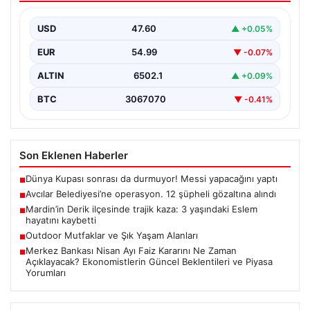
USD
47.60
▲ +0.05%
EUR
54.99
▼ -0.07%
ALTIN
6502.1
▲ +0.09%
BTC
3067070
▼ -0.41%
Son Eklenen Haberler
Dünya Kupası sonrası da durmuyor! Messi yapacağını yaptı
■
Avcılar Belediyesi’ne operasyon. 12 şüpheli gözaltına alındı
■
Mardin’in Derik ilçesinde trajik kaza: 3 yaşındaki Eslem
■
hayatını kaybetti
Outdoor Mutfaklar ve Şık Yaşam Alanları
■
Merkez Bankası Nisan Ayı Faiz Kararını Ne Zaman
■
Açıklayacak? Ekonomistlerin Güncel Beklentileri ve Piyasa
Yorumları