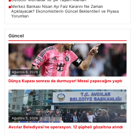
■
Merkez Bankası Nisan Ayı Faiz Kararını Ne Zaman
■
Açıklayacak? Ekonomistlerin Güncel Beklentileri ve Piyasa
Yorumları
Güncel
Ağustos 6, 2026
Dünya Kupası sonrası da durmuyor! Messi yapacağını yaptı
Ağustos 5, 2026
Avcılar Belediyesi’ne operasyon. 12 şüpheli gözaltına alındı