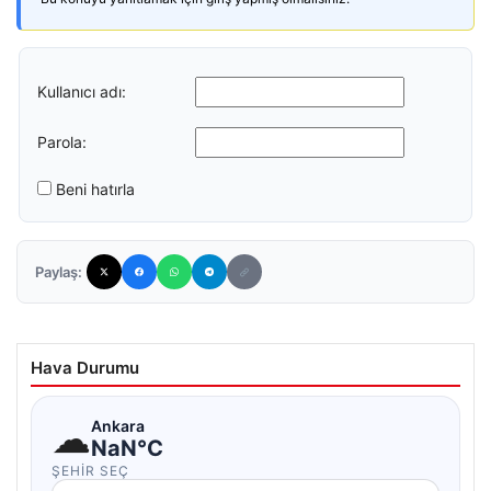
Kullanıcı adı:
Parola:
Beni hatırla
Paylaş:
Hava Durumu
☁
Ankara
NaN°C
ŞEHIR SEÇ