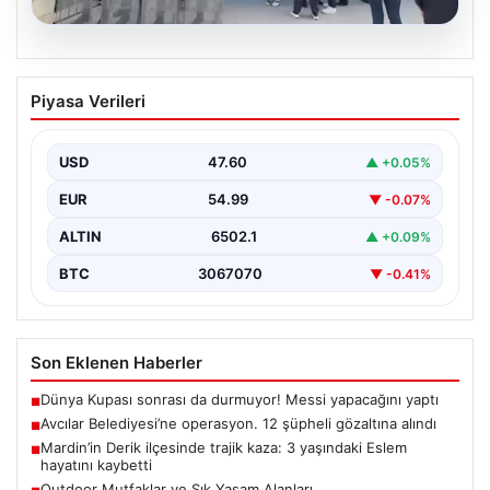
05.08.2026
Avcılar Belediyesi’ne operasyon. 12
Piyasa Verileri
şüpheli gözaltına alındı
USD
47.60
▲ +0.05%
EUR
54.99
▼ -0.07%
ALTIN
6502.1
▲ +0.09%
BTC
3067070
▼ -0.41%
Son Eklenen Haberler
Dünya Kupası sonrası da durmuyor! Messi yapacağını yaptı
■
Avcılar Belediyesi’ne operasyon. 12 şüpheli gözaltına alındı
■
Mardin’in Derik ilçesinde trajik kaza: 3 yaşındaki Eslem
■
hayatını kaybetti
Outdoor Mutfaklar ve Şık Yaşam Alanları