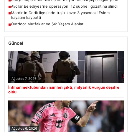
■
Avcılar Belediyesi’ne operasyon. 12 şüpheli gözaltına alındı
■
Mardin’in Derik ilçesinde trajik kaza: 3 yaşındaki Eslem
■
hayatını kaybetti
Outdoor Mutfaklar ve Şık Yaşam Alanları
■
Güncel
Ağustos 7, 2026
İntihar mektubundan isimleri çıktı, milyarlık vurgun deşifre
oldu
Ağustos 6, 2026