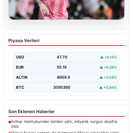
06.08.2026
Dünya Kupası sonrası da durmuyor!
Piyasa Verileri
Messi yapacağını yaptı
USD
47.70
▲ +0.15%
EUR
55.19
▲ +0.29%
ALTIN
6659.9
▲ +2.58%
BTC
3095390
▲ +0.94%
Son Eklenen Haberler
İntihar mektubundan isimleri çıktı, milyarlık vurgun deşifre
■
oldu
Dünya Kupası sonrası da durmuyor! Messi yapacağını yaptı