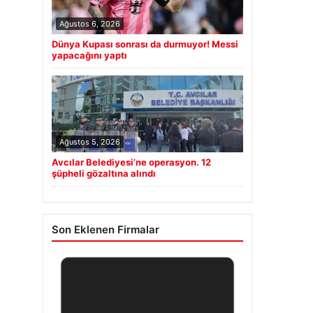
Ağustos 6, 2026
Dünya Kupası sonrası da durmuyor! Messi
yapacağını yaptı
Ağustos 5, 2026
Avcılar Belediyesi’ne operasyon. 12
şüpheli gözaltına alındı
Son Eklenen Firmalar