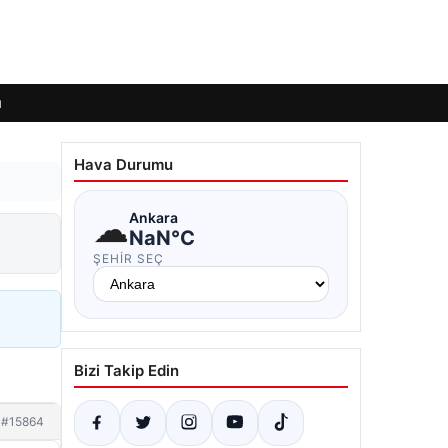
ı
Hava Durumu
☁
Ankara
NaN°C
ŞEHIR SEÇ
Bizi Takip Edin
#15864