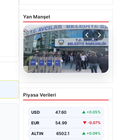
Yan Manşet
05.08.2026
Avcılar Belediyesi’ne
Piyasa Verileri
operasyon. 12 şüpheli
gözaltına alındı
USD
47.60
▲ +0.05%
EUR
54.99
▼ -0.07%
ALTIN
6502.1
▲ +0.09%