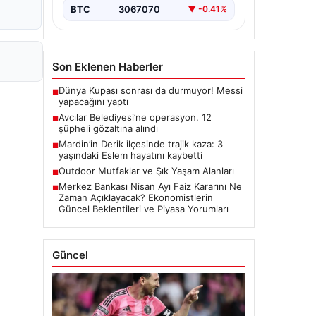
BTC
3067070
▼ -0.41%
Son Eklenen Haberler
Dünya Kupası sonrası da durmuyor! Messi
■
yapacağını yaptı
Avcılar Belediyesi’ne operasyon. 12
■
şüpheli gözaltına alındı
Mardin’in Derik ilçesinde trajik kaza: 3
■
yaşındaki Eslem hayatını kaybetti
Outdoor Mutfaklar ve Şık Yaşam Alanları
■
Merkez Bankası Nisan Ayı Faiz Kararını Ne
■
Zaman Açıklayacak? Ekonomistlerin
Güncel Beklentileri ve Piyasa Yorumları
Güncel