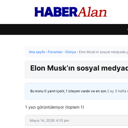
Ana sayfa
›
Forumlar
›
Dünya
›
Elon Musk’ın sosyal medyada g
Elon Musk’ın sosyal medyad
Bu konu 0 yanıt içerir, 1 izleyen vardır ve en son
2 ay 3 hafta
1 yazı görüntüleniyor (toplam 1)
Mayıs 14, 2026: 4:10 pm