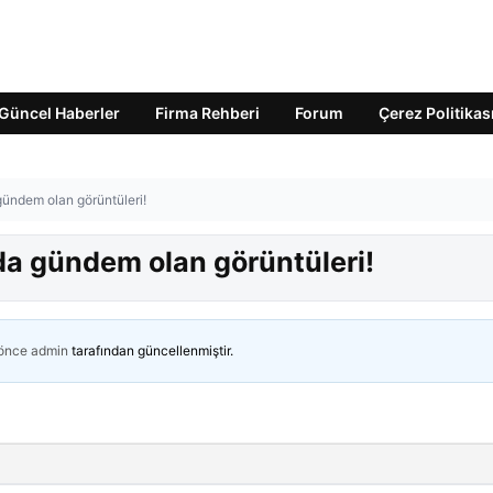
Güncel Haberler
Firma Rehberi
Forum
Çerez Politikas
ündem olan görüntüleri!
a gündem olan görüntüleri!
 önce
admin
tarafından güncellenmiştir.