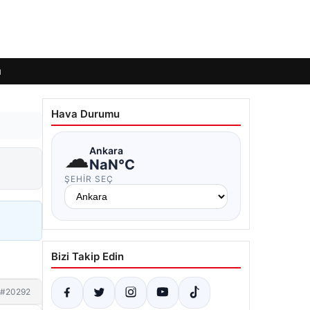
ı
Hava Durumu
☁
Ankara
NaN°C
ŞEHIR SEÇ
Bizi Takip Edin
#20292