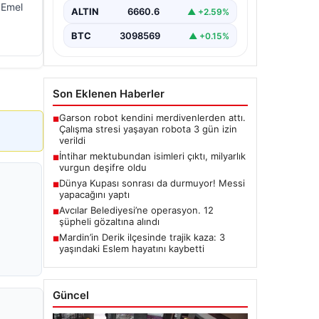
 Emel
ALTIN
6660.6
▲ +2.59%
BTC
3098569
▲ +0.15%
Son Eklenen Haberler
Garson robot kendini merdivenlerden attı.
■
Çalışma stresi yaşayan robota 3 gün izin
verildi
İntihar mektubundan isimleri çıktı, milyarlık
■
vurgun deşifre oldu
Dünya Kupası sonrası da durmuyor! Messi
■
yapacağını yaptı
Avcılar Belediyesi’ne operasyon. 12
■
şüpheli gözaltına alındı
Mardin’in Derik ilçesinde trajik kaza: 3
■
yaşındaki Eslem hayatını kaybetti
Güncel