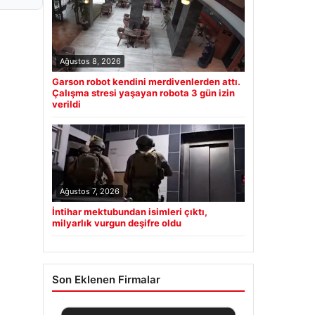
Ağustos 8, 2026
Garson robot kendini merdivenlerden attı.
Çalışma stresi yaşayan robota 3 gün izin
verildi
Ağustos 7, 2026
İntihar mektubundan isimleri çıktı,
milyarlık vurgun deşifre oldu
Son Eklenen Firmalar