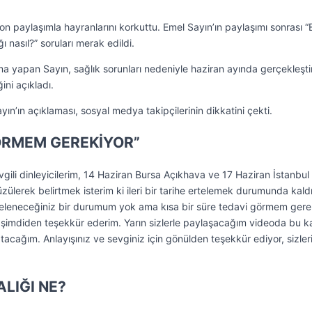
on paylaşımla hayranlarını korkuttu. Emel Sayın’ın paylaşımı sonrası 
ğı nasıl?” soruları merak edildi.
 yapan Sayın, sağlık sorunları nedeniyle haziran ayında gerçekleşti
ğini açıkladı.
ın’ın açıklaması, sosyal medya takipçilerinin dikkatini çekti.
GÖRMEM GEREKİYOR”
gili dinleyicilerim, 14 Haziran Bursa Açıkhava ve 17 Haziran İstanbul
zülerek belirtmek isterim ki ileri bir tarihe ertelemek durumunda kald
işeleneceğiniz bir durumum yok ama kısa bir süre tedavi görmem gere
n şimdiden teşekkür ederim. Yarın sizlerle paylaşacağım videoda bu ka
tacağım. Anlayışınız ve sevginiz için gönülden teşekkür ediyor, sizler
ALIĞI NE?