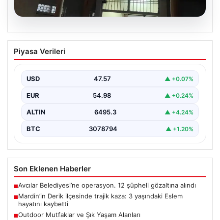
05.08.2026
Mardin’in Derik ilçesinde trajik kaza: 3
Piyasa Verileri
yaşındaki Eslem hayatını kaybetti
Mardin'in Derik ilçesinde meydana gelen üzücü olayda,
küçük bir kız çocuğu olan Eslem Talan…
USD
47.57
▲ +0.07%
EUR
54.98
▲ +0.24%
ALTIN
6495.3
▲ +4.24%
BTC
3078794
▲ +1.20%
Son Eklenen Haberler
Avcılar Belediyesi’ne operasyon. 12 şüpheli gözaltına alındı
■
Mardin’in Derik ilçesinde trajik kaza: 3 yaşındaki Eslem
■
hayatını kaybetti
Outdoor Mutfaklar ve Şık Yaşam Alanları
■