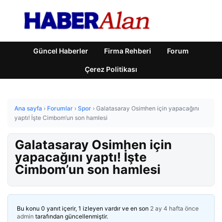
Güncel Haberler
Firma Rehberi
Forum
Çerez Politikası
Ana sayfa
›
Forumlar
›
Spor
›
Galatasaray Osimhen için yapacağını
yaptı! İşte Cimbom’un son hamlesi
Galatasaray Osimhen için
yapacağını yaptı! İşte
Cimbom’un son hamlesi
Bu konu 0 yanıt içerir, 1 izleyen vardır ve en son
2 ay 4 hafta önce
admin
tarafından güncellenmiştir.