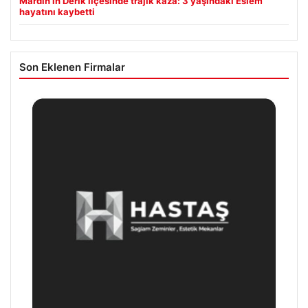
Mardin’in Derik ilçesinde trajik kaza: 3 yaşındaki Eslem
hayatını kaybetti
Son Eklenen Firmalar