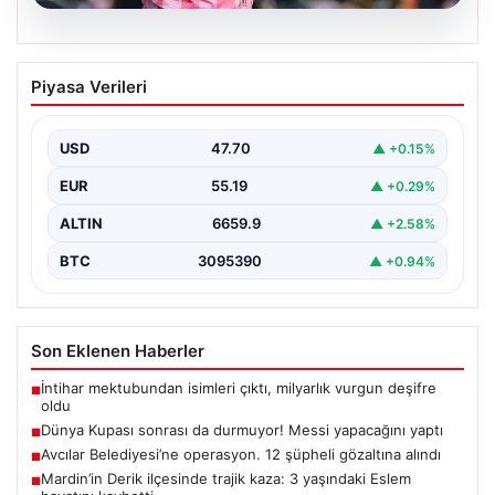
06.08.2026
Dünya Kupası sonrası da durmuyor!
Piyasa Verileri
Messi yapacağını yaptı
USD
47.70
▲ +0.15%
EUR
55.19
▲ +0.29%
ALTIN
6659.9
▲ +2.58%
BTC
3095390
▲ +0.94%
Son Eklenen Haberler
İntihar mektubundan isimleri çıktı, milyarlık vurgun deşifre
■
oldu
Dünya Kupası sonrası da durmuyor! Messi yapacağını yaptı
■
Avcılar Belediyesi’ne operasyon. 12 şüpheli gözaltına alındı
■
Mardin’in Derik ilçesinde trajik kaza: 3 yaşındaki Eslem
■