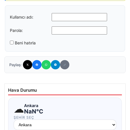
Kullanıcı adı:
Parola:
Beni hatırla
Paylaş:
Hava Durumu
☁
Ankara
NaN°C
ŞEHIR SEÇ