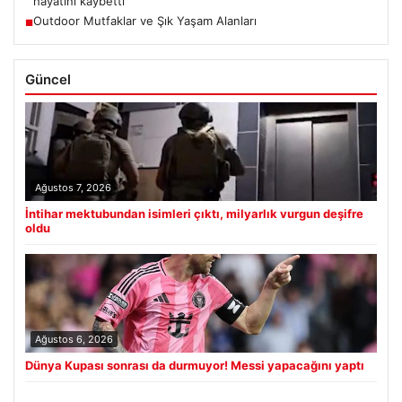
hayatını kaybetti
Outdoor Mutfaklar ve Şık Yaşam Alanları
■
Güncel
Ağustos 7, 2026
İntihar mektubundan isimleri çıktı, milyarlık vurgun deşifre
oldu
Ağustos 6, 2026
Dünya Kupası sonrası da durmuyor! Messi yapacağını yaptı