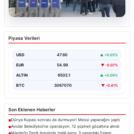
05.08.2026
Avcılar Belediyesi’ne operasyon. 12
Piyasa Verileri
şüpheli gözaltına alındı
USD
47.60
▲ +0.05%
EUR
54.99
▼ -0.07%
ALTIN
6502.1
▲ +0.09%
BTC
3067070
▼ -0.41%
Son Eklenen Haberler
Dünya Kupası sonrası da durmuyor! Messi yapacağını yaptı
■
Avcılar Belediyesi’ne operasyon. 12 şüpheli gözaltına alındı
■
Mardin’in Derik ilçesinde trajik kaza: 3 yaşındaki Eslem
■