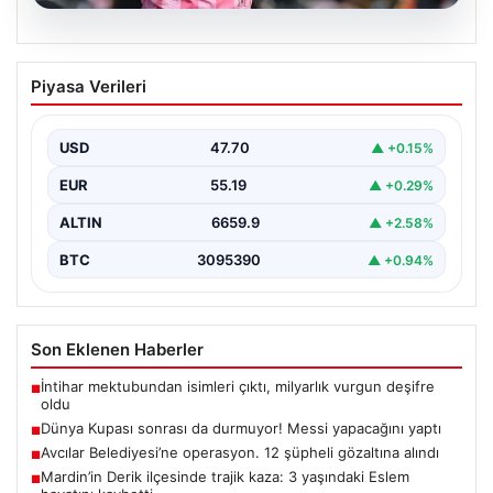
06.08.2026
Dünya Kupası sonrası da durmuyor!
Piyasa Verileri
Messi yapacağını yaptı
USD
47.70
▲ +0.15%
EUR
55.19
▲ +0.29%
ALTIN
6659.9
▲ +2.58%
BTC
3095390
▲ +0.94%
Son Eklenen Haberler
İntihar mektubundan isimleri çıktı, milyarlık vurgun deşifre
■
oldu
Dünya Kupası sonrası da durmuyor! Messi yapacağını yaptı
■
Avcılar Belediyesi’ne operasyon. 12 şüpheli gözaltına alındı
■
Mardin’in Derik ilçesinde trajik kaza: 3 yaşındaki Eslem
■