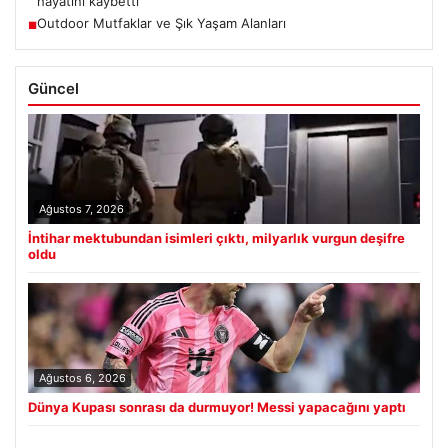
hayatını kaybetti
Outdoor Mutfaklar ve Şık Yaşam Alanları
■
Güncel
Ağustos 7, 2026
İntihar mektubundan isimleri çıktı, milyarlık vurgun deşifre
oldu
Ağustos 6, 2026
Dünya Kupası sonrası da durmuyor! Messi yapacağını yaptı