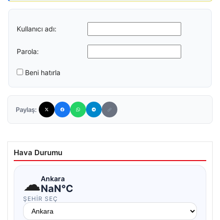
Kullanıcı adı:
Parola:
Beni hatırla
Paylaş:
Hava Durumu
☁
Ankara
NaN°C
ŞEHIR SEÇ