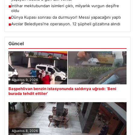
İntihar mektubundan isimleri çıktı, milyarlık vurgun deşifre
■
oldu
Dünya Kupası sonrası da durmuyor! Messi yapacağını yaptı
■
Avcılar Belediyesi’ne operasyon. 12 şüpheli gözaltına alındı
■
Güncel
Ağustos 9, 2026
Başpehlivan benzin istasyonunda saldırıya uğradı: ‘Beni
burada tehdit ettiler’
Ağustos 8, 2026