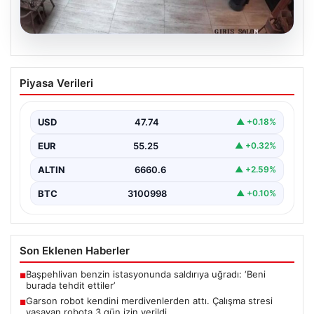
08.08.2026
Garson robot kendini merdivenlerden
Piyasa Verileri
attı. Çalışma stresi yaşayan robota 3
gün izin verildi
USD
47.74
▲ +0.18%
EUR
55.25
▲ +0.32%
ALTIN
6660.6
▲ +2.59%
BTC
3100998
▲ +0.10%
Son Eklenen Haberler
Başpehlivan benzin istasyonunda saldırıya uğradı: ‘Beni
■
burada tehdit ettiler’
Garson robot kendini merdivenlerden attı. Çalışma stresi
■
yaşayan robota 3 gün izin verildi