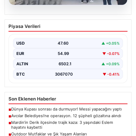
05.08.2026
Avcılar Belediyesi’ne operasyon. 12
Piyasa Verileri
şüpheli gözaltına alındı
USD
47.60
▲ +0.05%
EUR
54.99
▼ -0.07%
ALTIN
6502.1
▲ +0.09%
BTC
3067070
▼ -0.41%
Son Eklenen Haberler
Dünya Kupası sonrası da durmuyor! Messi yapacağını yaptı
■
Avcılar Belediyesi’ne operasyon. 12 şüpheli gözaltına alındı
■
Mardin’in Derik ilçesinde trajik kaza: 3 yaşındaki Eslem
■
hayatını kaybetti
Outdoor Mutfaklar ve Şık Yaşam Alanları
■