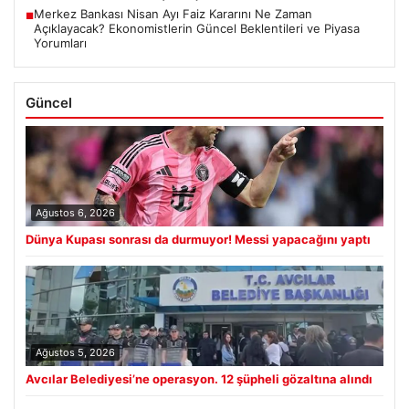
Merkez Bankası Nisan Ayı Faiz Kararını Ne Zaman
■
Açıklayacak? Ekonomistlerin Güncel Beklentileri ve Piyasa
Yorumları
Güncel
Ağustos 6, 2026
Dünya Kupası sonrası da durmuyor! Messi yapacağını yaptı
Ağustos 5, 2026
Avcılar Belediyesi’ne operasyon. 12 şüpheli gözaltına alındı