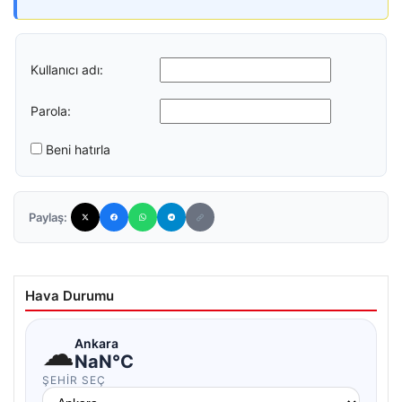
Kullanıcı adı:
Parola:
Beni hatırla
Paylaş:
Hava Durumu
☁
Ankara
NaN°C
ŞEHIR SEÇ