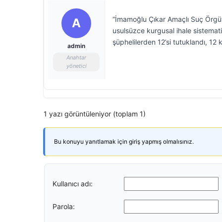
“İmamoğlu Çıkar Amaçlı Suç Örgü
A
usulsüzce kurgusal ihale sistematiği
şüphelilerden 12’si tutuklandı, 12 ki
admin
Anahtar
yönetici
1 yazı görüntüleniyor (toplam 1)
Bu konuyu yanıtlamak için giriş yapmış olmalısınız.
Kullanıcı adı:
Parola: