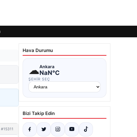
ı
Hava Durumu
☁
Ankara
NaN°C
ŞEHIR SEÇ
Bizi Takip Edin
#15311