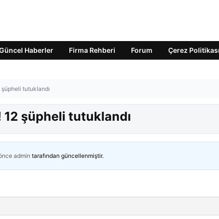
Güncel Haberler
Firma Rehberi
Forum
Çerez Politikas
 şüpheli tutuklandı
 12 şüpheli tutuklandı
 önce
admin
tarafından güncellenmiştir.