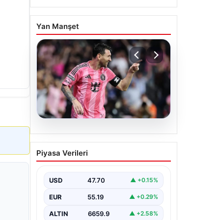
Yan Manşet
06.08.2026
Dünya Kupası sonrası da
Piyasa Verileri
durmuyor! Messi
yapacağını yaptı
USD
47.70
▲ +0.15%
EUR
55.19
▲ +0.29%
ALTIN
6659.9
▲ +2.58%