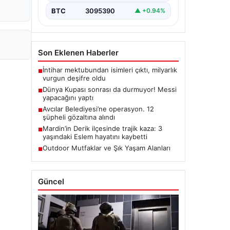
BTC
3095390
▲ +0.94%
Son Eklenen Haberler
İntihar mektubundan isimleri çıktı, milyarlık
■
vurgun deşifre oldu
Dünya Kupası sonrası da durmuyor! Messi
■
yapacağını yaptı
Avcılar Belediyesi’ne operasyon. 12
■
şüpheli gözaltına alındı
Mardin’in Derik ilçesinde trajik kaza: 3
■
yaşındaki Eslem hayatını kaybetti
Outdoor Mutfaklar ve Şık Yaşam Alanları
■
Güncel