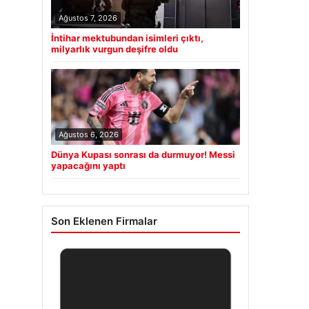
Ağustos 7, 2026
İntihar mektubundan isimleri çıktı,
milyarlık vurgun deşifre oldu
Ağustos 6, 2026
Dünya Kupası sonrası da durmuyor! Messi
yapacağını yaptı
Son Eklenen Firmalar