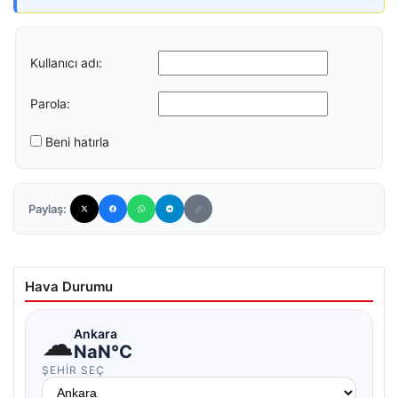
Kullanıcı adı:
Parola:
Beni hatırla
Paylaş:
Hava Durumu
☁
Ankara
NaN°C
ŞEHIR SEÇ