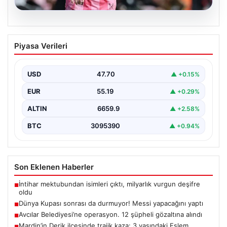
06.08.2026
Dünya Kupası sonrası da durmuyor!
Piyasa Verileri
Messi yapacağını yaptı
USD
47.70
▲ +0.15%
EUR
55.19
▲ +0.29%
ALTIN
6659.9
▲ +2.58%
BTC
3095390
▲ +0.94%
Son Eklenen Haberler
İntihar mektubundan isimleri çıktı, milyarlık vurgun deşifre
■
oldu
Dünya Kupası sonrası da durmuyor! Messi yapacağını yaptı
■
Avcılar Belediyesi’ne operasyon. 12 şüpheli gözaltına alındı
■
Mardin’in Derik ilçesinde trajik kaza: 3 yaşındaki Eslem
■