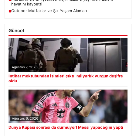
hayatını kaybetti
Outdoor Mutfaklar ve Şık Yaşam Alanları
■
Güncel
Ağustos 7, 2026
İntihar mektubundan isimleri çıktı, milyarlık vurgun deşifre
oldu
Ağustos 6, 2026
Dünya Kupası sonrası da durmuyor! Messi yapacağını yaptı