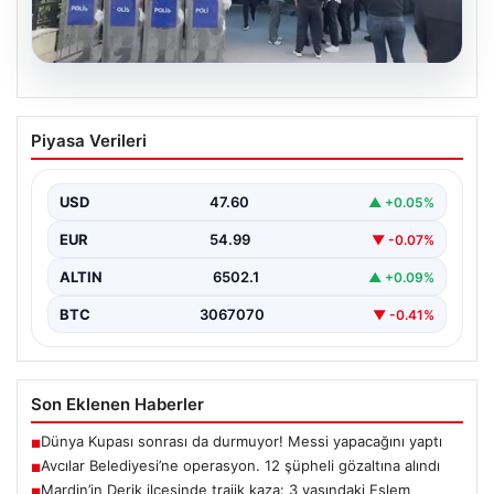
05.08.2026
Avcılar Belediyesi’ne operasyon. 12
Piyasa Verileri
şüpheli gözaltına alındı
USD
47.60
▲ +0.05%
EUR
54.99
▼ -0.07%
ALTIN
6502.1
▲ +0.09%
BTC
3067070
▼ -0.41%
Son Eklenen Haberler
Dünya Kupası sonrası da durmuyor! Messi yapacağını yaptı
■
Avcılar Belediyesi’ne operasyon. 12 şüpheli gözaltına alındı
■
Mardin’in Derik ilçesinde trajik kaza: 3 yaşındaki Eslem
■