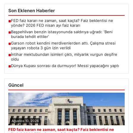
Son Eklenen Haberler
FED faiz kararı ne zaman, saat kaçta? Faiz beklentisi ne
■
yönde? 2026 FED nisan ayı faiz kararı
Başpehlivan benzin istasyonunda saldırıya uğradı: ‘Beni
■
burada tehdit ettiler’
Garson robot kendini merdivenlerden attı. Çalışma stresi
■
yaşayan robota 3 gün izin verildi
İntihar mektubundan isimleri çıktı, milyarlık vurgun deşifre
■
oldu
Dünya Kupası sonrası da durmuyor! Messi yapacağını yaptı
■
Güncel
Ağustos 10, 2026
FED faiz kararı ne zaman, saat kaçta? Faiz beklentisi ne