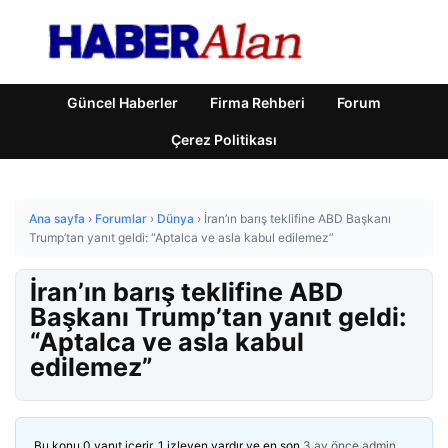
Güncel Haberler
Firma Rehberi
Forum
Çerez Politikası
Ana sayfa
›
Forumlar
›
Dünya
›
İran’ın barış teklifine ABD Başkanı
Trump’tan yanıt geldi: “Aptalca ve asla kabul edilemez”
İran’ın barış teklifine ABD
Başkanı Trump’tan yanıt geldi:
“Aptalca ve asla kabul
edilemez”
Bu konu 0 yanıt içerir, 1 izleyen vardır ve en son
3 ay önce
admin