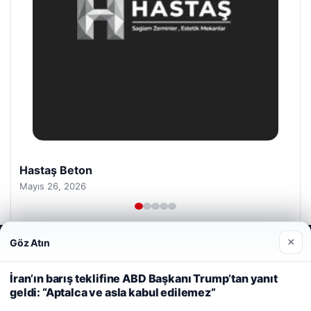
Hastaş Beton
Mayıs 26, 2026
×
Göz Atın
Web sitemizi nasıl kullandığınızı daha iyi anlayabilmek,
deneyiminizi kişiselleştirmek ve geliştirmek amacıyla çerezler
kullanıyoruz.
Çerez Politikamız
İran’ın barış teklifine ABD Başkanı Trump’tan yanıt
geldi: “Aptalca ve asla kabul edilemez”
Reddet
Kabul Et
© 2026 Haber Alan