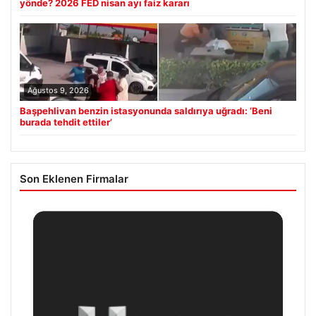
yönde? 2026 FED nisan ayı faiz kararı
Ağustos 9, 2026
Başpehlivan benzin istasyonunda saldırıya uğradı: ‘Beni
burada tehdit ettiler’
Son Eklenen Firmalar