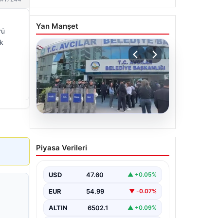
Yan Manşet
rü
ek
05.08.2026
Avcılar Belediyesi’ne
Piyasa Verileri
operasyon. 12 şüpheli
gözaltına alındı
USD
47.60
▲ +0.05%
EUR
54.99
▼ -0.07%
ALTIN
6502.1
▲ +0.09%