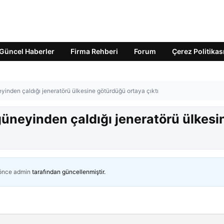
Güncel Haberler
Firma Rehberi
Forum
Çerez Politikas
neyinden çaldığı jeneratörü ülkesine götürdüğü ortaya çıktı
 güneyinden çaldığı jeneratörü ülkesi
 önce
admin
tarafından güncellenmiştir.