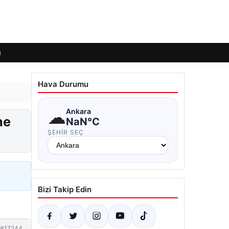
ı
Hava Durumu
☁
Ankara
ne
NaN°C
ŞEHIR SEÇ
Bizi Takip Edin
#17244