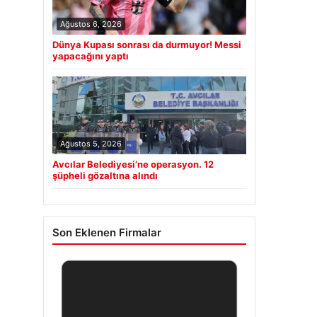
Ağustos 6, 2026
Dünya Kupası sonrası da durmuyor! Messi
yapacağını yaptı
Ağustos 5, 2026
Avcılar Belediyesi’ne operasyon. 12
şüpheli gözaltına alındı
Son Eklenen Firmalar