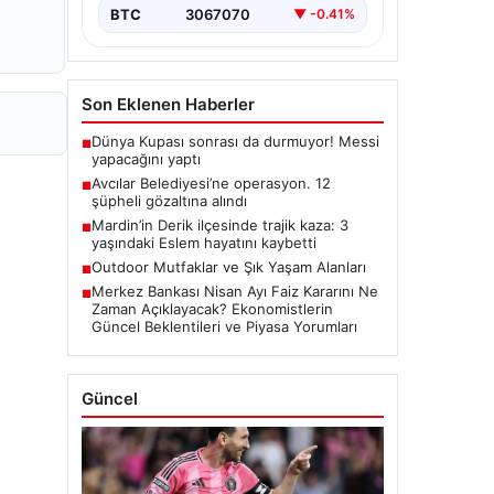
BTC
3067070
▼ -0.41%
Son Eklenen Haberler
Dünya Kupası sonrası da durmuyor! Messi
■
yapacağını yaptı
Avcılar Belediyesi’ne operasyon. 12
■
şüpheli gözaltına alındı
Mardin’in Derik ilçesinde trajik kaza: 3
■
yaşındaki Eslem hayatını kaybetti
Outdoor Mutfaklar ve Şık Yaşam Alanları
■
Merkez Bankası Nisan Ayı Faiz Kararını Ne
■
Zaman Açıklayacak? Ekonomistlerin
Güncel Beklentileri ve Piyasa Yorumları
Güncel