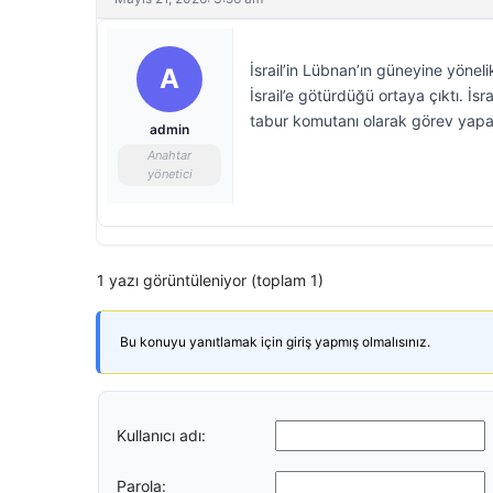
İsrail’in Lübnan’ın güneyine yönel
A
İsrail’e götürdüğü ortaya çıktı. İ
tabur komutanı olarak görev yapan 
admin
Anahtar
yönetici
1 yazı görüntüleniyor (toplam 1)
Bu konuyu yanıtlamak için giriş yapmış olmalısınız.
Kullanıcı adı:
Parola: