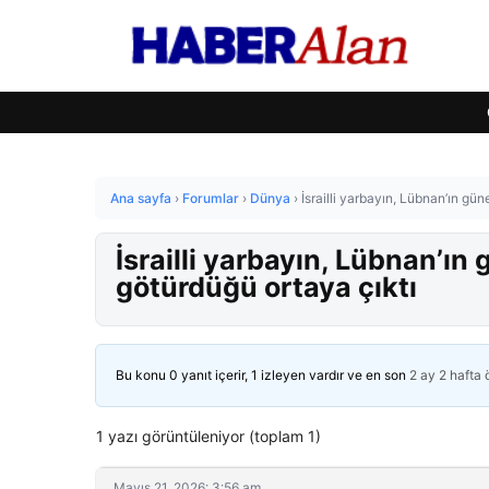
Ana sayfa
›
Forumlar
›
Dünya
›
İsrailli yarbayın, Lübnan’ın gü
İsrailli yarbayın, Lübnan’ın
götürdüğü ortaya çıktı
Bu konu 0 yanıt içerir, 1 izleyen vardır ve en son
2 ay 2 hafta
1 yazı görüntüleniyor (toplam 1)
Mayıs 21, 2026: 3:56 am