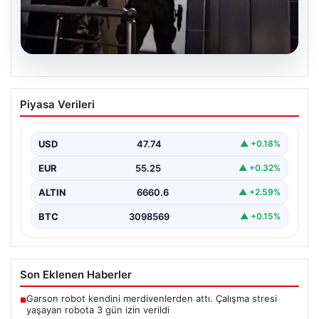
07.08.2026
İntihar mektubundan isimleri çıktı,
Piyasa Verileri
milyarlık vurgun deşifre oldu
{ "title": "İntihar Mektubundan İsimler Çıktı, Milyarlık
Tefecilik Şebekesi Çözüldü", "content": "Elazığ'da
USD
47.74
▲ +0.18%
yaşanan trajik…
EUR
55.25
▲ +0.32%
ALTIN
6660.6
▲ +2.59%
BTC
3098569
▲ +0.15%
Son Eklenen Haberler
Garson robot kendini merdivenlerden attı. Çalışma stresi
■
yaşayan robota 3 gün izin verildi