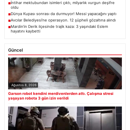
İntihar mektubundan isimleri çıktı, milyarlık vurgun deşifre
■
oldu
Dünya Kupası sonrası da durmuyor! Messi yapacağını yaptı
■
Avcılar Belediyesi’ne operasyon. 12 şüpheli gözaltına alındı
■
Mardin’in Derik ilçesinde trajik kaza: 3 yaşındaki Eslem
■
hayatını kaybetti
Güncel
Ağustos 8, 2026
Garson robot kendini merdivenlerden attı. Çalışma stresi
yaşayan robota 3 gün izin verildi