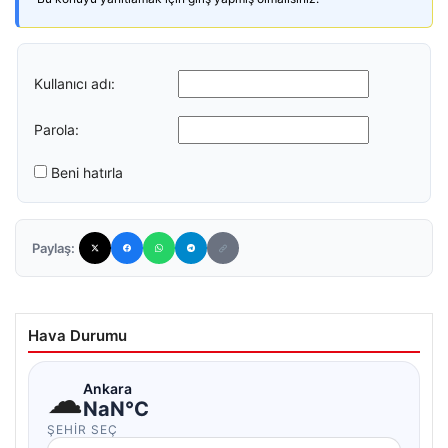
Kullanıcı adı:
Parola:
Beni hatırla
Paylaş:
Hava Durumu
☁
Ankara
NaN°C
ŞEHIR SEÇ