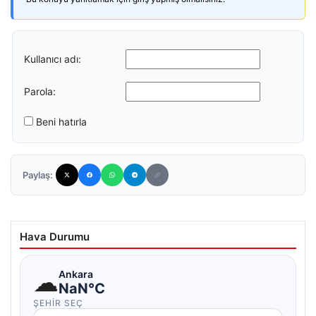
Kullanıcı adı:
Parola:
Beni hatırla
Paylaş:
Hava Durumu
☁
Ankara
NaN°C
ŞEHIR SEÇ