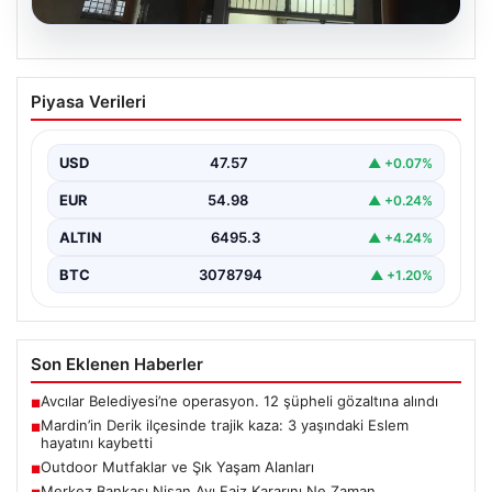
05.08.2026
Mardin’in Derik ilçesinde trajik kaza: 3
Piyasa Verileri
yaşındaki Eslem hayatını kaybetti
Mardin'in Derik ilçesinde meydana gelen üzücü olayda,
küçük bir kız çocuğu olan Eslem Talan…
USD
47.57
▲ +0.07%
EUR
54.98
▲ +0.24%
ALTIN
6495.3
▲ +4.24%
BTC
3078794
▲ +1.20%
Son Eklenen Haberler
Avcılar Belediyesi’ne operasyon. 12 şüpheli gözaltına alındı
■
Mardin’in Derik ilçesinde trajik kaza: 3 yaşındaki Eslem
■
hayatını kaybetti
Outdoor Mutfaklar ve Şık Yaşam Alanları
■
Merkez Bankası Nisan Ayı Faiz Kararını Ne Zaman