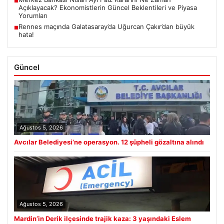
■
Açıklayacak? Ekonomistlerin Güncel Beklentileri ve Piyasa
Yorumları
Rennes maçında Galatasaray’da Uğurcan Çakır’dan büyük
■
hata!
Güncel
Ağustos 5, 2026
Avcılar Belediyesi’ne operasyon. 12 şüpheli gözaltına alındı
Ağustos 5, 2026
Mardin’in Derik ilçesinde trajik kaza: 3 yaşındaki Eslem