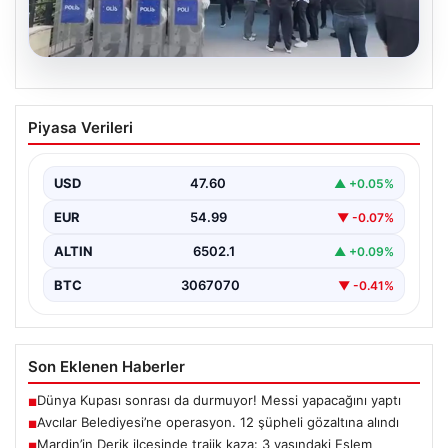
05.08.2026
Avcılar Belediyesi’ne operasyon. 12
Piyasa Verileri
şüpheli gözaltına alındı
USD
47.60
▲ +0.05%
EUR
54.99
▼ -0.07%
ALTIN
6502.1
▲ +0.09%
BTC
3067070
▼ -0.41%
Son Eklenen Haberler
Dünya Kupası sonrası da durmuyor! Messi yapacağını yaptı
■
Avcılar Belediyesi’ne operasyon. 12 şüpheli gözaltına alındı
■
Mardin’in Derik ilçesinde trajik kaza: 3 yaşındaki Eslem
■