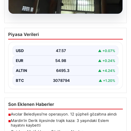
05.08.2026
Mardin’in Derik ilçesinde trajik kaza: 3
Piyasa Verileri
yaşındaki Eslem hayatını kaybetti
Mardin'in Derik ilçesinde meydana gelen üzücü olayda,
küçük bir kız çocuğu olan Eslem Talan…
USD
47.57
▲ +0.07%
EUR
54.98
▲ +0.24%
ALTIN
6495.3
▲ +4.24%
BTC
3078794
▲ +1.20%
Son Eklenen Haberler
Avcılar Belediyesi’ne operasyon. 12 şüpheli gözaltına alındı
■
Mardin’in Derik ilçesinde trajik kaza: 3 yaşındaki Eslem
■
hayatını kaybetti