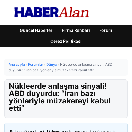
Güncel Haberler
Firma Rehberi
Forum
Çerez Politikası
Ana sayfa
›
Forumlar
›
Dünya
›
Nükleerde anlaşma sinyali! ABD
duyurdu: “İran bazı yönleriyle müzakereyi kabul etti”
Nükleerde anlaşma sinyali!
ABD duyurdu: “İran bazı
yönleriyle müzakereyi kabul
etti”
Bu konu 0 yanıt içerir, 1 izleyen vardır ve en son
2 ay önce
admin