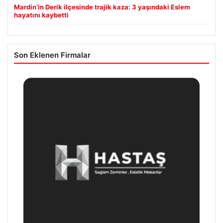
Mardin’in Derik ilçesinde trajik kaza: 3 yaşındaki Eslem
hayatını kaybetti
Son Eklenen Firmalar