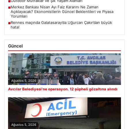
Outdoor Mutfaklar ve Şık Yaşam Alanları
■
Merkez Bankası Nisan Ayı Faiz Kararını Ne Zaman
■
Açıklayacak? Ekonomistlerin Güncel Beklentileri ve Piyasa
Yorumları
Rennes maçında Galatasaray’da Uğurcan Çakır’dan büyük
■
hata!
Güncel
Ağustos 5, 2026
Avcılar Belediyesi’ne operasyon. 12 şüpheli gözaltına alındı
Ağustos 5, 2026