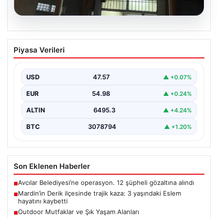
05.08.2026
Mardin’in Derik ilçesinde trajik kaza: 3
Piyasa Verileri
yaşındaki Eslem hayatını kaybetti
Mardin'in Derik ilçesinde meydana gelen üzücü olayda,
küçük bir kız çocuğu olan Eslem Talan…
USD
47.57
▲ +0.07%
EUR
54.98
▲ +0.24%
ALTIN
6495.3
▲ +4.24%
BTC
3078794
▲ +1.20%
Son Eklenen Haberler
Avcılar Belediyesi’ne operasyon. 12 şüpheli gözaltına alındı
■
Mardin’in Derik ilçesinde trajik kaza: 3 yaşındaki Eslem
■
hayatını kaybetti
Outdoor Mutfaklar ve Şık Yaşam Alanları
■