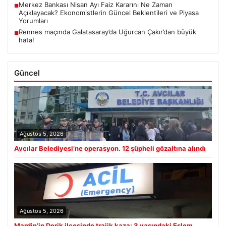
Merkez Bankası Nisan Ayı Faiz Kararını Ne Zaman
■
Açıklayacak? Ekonomistlerin Güncel Beklentileri ve Piyasa
Yorumları
Rennes maçında Galatasaray’da Uğurcan Çakır’dan büyük
■
hata!
Güncel
Ağustos 5, 2026
Avcılar Belediyesi’ne operasyon. 12 şüpheli gözaltına alındı
Ağustos 5, 2026
Mardin’in Derik ilçesinde trajik kaza: 3 yaşındaki Eslem