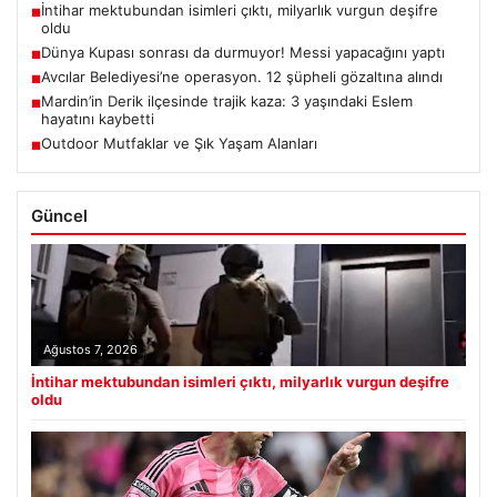
İntihar mektubundan isimleri çıktı, milyarlık vurgun deşifre
■
oldu
Dünya Kupası sonrası da durmuyor! Messi yapacağını yaptı
■
Avcılar Belediyesi’ne operasyon. 12 şüpheli gözaltına alındı
■
Mardin’in Derik ilçesinde trajik kaza: 3 yaşındaki Eslem
■
hayatını kaybetti
Outdoor Mutfaklar ve Şık Yaşam Alanları
■
Güncel
Ağustos 7, 2026
İntihar mektubundan isimleri çıktı, milyarlık vurgun deşifre
oldu