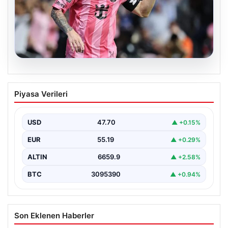
06.08.2026
Dünya Kupası sonrası da durmuyor!
Piyasa Verileri
Messi yapacağını yaptı
USD
47.70
▲ +0.15%
EUR
55.19
▲ +0.29%
ALTIN
6659.9
▲ +2.58%
BTC
3095390
▲ +0.94%
Son Eklenen Haberler