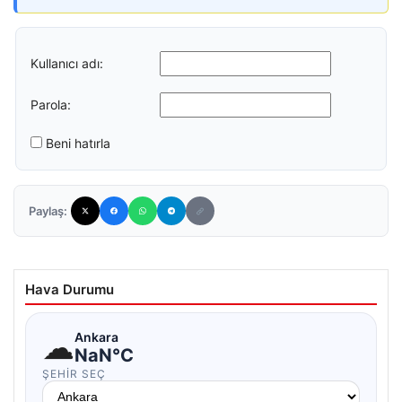
Kullanıcı adı:
Parola:
Beni hatırla
Paylaş:
Hava Durumu
☁
Ankara
NaN°C
ŞEHIR SEÇ