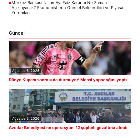
Merkez Bankası Nisan Ayı Faiz Kararını Ne Zaman
■
Açıklayacak? Ekonomistlerin Güncel Beklentileri ve Piyasa
Yorumları
Güncel
Ağustos 6, 2026
Dünya Kupası sonrası da durmuyor! Messi yapacağını yaptı
Ağustos 5, 2026
Avcılar Belediyesi’ne operasyon. 12 şüpheli gözaltına alındı