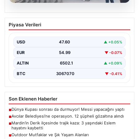
05.08.2026
Avcılar Belediyesi’ne operasyon. 12
Piyasa Verileri
şüpheli gözaltına alındı
USD
47.60
▲ +0.05%
EUR
54.99
▼ -0.07%
ALTIN
6502.1
▲ +0.09%
BTC
3067070
▼ -0.41%
Son Eklenen Haberler
Dünya Kupası sonrası da durmuyor! Messi yapacağını yaptı
■
Avcılar Belediyesi’ne operasyon. 12 şüpheli gözaltına alındı
■
Mardin’in Derik ilçesinde trajik kaza: 3 yaşındaki Eslem
■
hayatını kaybetti
Outdoor Mutfaklar ve Şık Yaşam Alanları
■