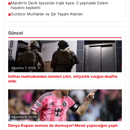
Mardin’in Derik ilçesinde trajik kaza: 3 yaşındaki Eslem
■
hayatını kaybetti
Outdoor Mutfaklar ve Şık Yaşam Alanları
■
Güncel
Ağustos 7, 2026
İntihar mektubundan isimleri çıktı, milyarlık vurgun deşifre
oldu
Ağustos 6, 2026
Dünya Kupası sonrası da durmuyor! Messi yapacağını yaptı