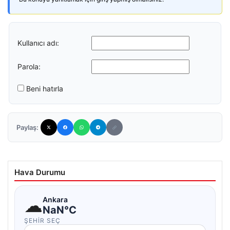
Kullanıcı adı:
Parola:
Beni hatırla
Paylaş:
Hava Durumu
☁
Ankara
NaN°C
ŞEHIR SEÇ