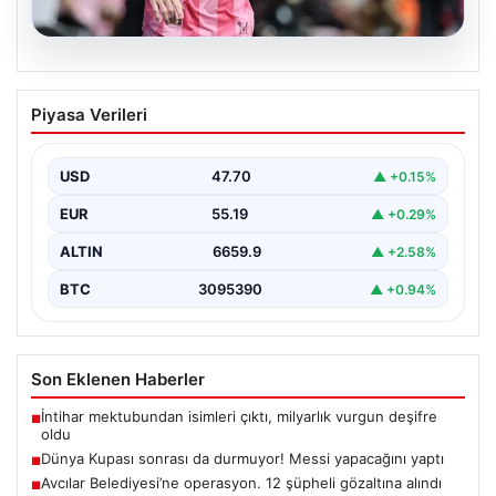
06.08.2026
Dünya Kupası sonrası da durmuyor!
Piyasa Verileri
Messi yapacağını yaptı
USD
47.70
▲ +0.15%
EUR
55.19
▲ +0.29%
ALTIN
6659.9
▲ +2.58%
BTC
3095390
▲ +0.94%
Son Eklenen Haberler
İntihar mektubundan isimleri çıktı, milyarlık vurgun deşifre
■
oldu
Dünya Kupası sonrası da durmuyor! Messi yapacağını yaptı
■
Avcılar Belediyesi’ne operasyon. 12 şüpheli gözaltına alındı
■