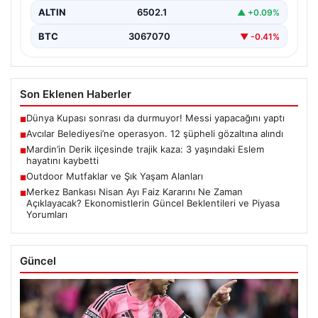
ALTIN
6502.1
▲ +0.09%
BTC
3067070
▼ -0.41%
Son Eklenen Haberler
Dünya Kupası sonrası da durmuyor! Messi yapacağını yaptı
■
Avcılar Belediyesi’ne operasyon. 12 şüpheli gözaltına alındı
■
Mardin’in Derik ilçesinde trajik kaza: 3 yaşındaki Eslem
■
hayatını kaybetti
Outdoor Mutfaklar ve Şık Yaşam Alanları
■
Merkez Bankası Nisan Ayı Faiz Kararını Ne Zaman
■
Açıklayacak? Ekonomistlerin Güncel Beklentileri ve Piyasa
Yorumları
Güncel