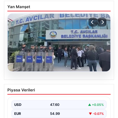
Yan Manşet
05.08.2026
Avcılar Belediyesi’ne operasyon. 12
Piyasa Verileri
şüpheli gözaltına alındı
USD
47.60
▲ +0.05%
EUR
54.99
▼ -0.07%