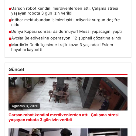
Garson robot kendini merdivenlerden attı. Çalışma stresi
■
yaşayan robota 3 gün izin verildi
İntihar mektubundan isimleri çıktı, milyarlık vurgun deşifre
■
oldu
Dünya Kupası sonrası da durmuyor! Messi yapacağını yaptı
■
Avcılar Belediyesi’ne operasyon. 12 şüpheli gözaltına alındı
■
Mardin’in Derik ilçesinde trajik kaza: 3 yaşındaki Eslem
■
hayatını kaybetti
Güncel
Ağustos 8, 2026
Garson robot kendini merdivenlerden attı. Çalışma stresi
yaşayan robota 3 gün izin verildi