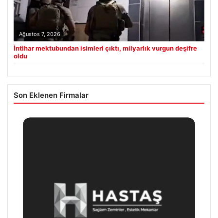
Ağustos 7, 2026
İntihar mektubundan isimleri çıktı, milyarlık vurgun deşifre
oldu
Son Eklenen Firmalar